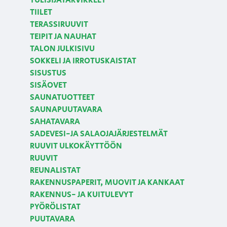
TULISIJATARVIKKEET
TIILET
TERASSIRUUVIT
TEIPIT JA NAUHAT
TALON JULKISIVU
SOKKELI JA IRROTUSKAISTAT
SISUSTUS
SISÄOVET
SAUNATUOTTEET
SAUNAPUUTAVARA
SAHATAVARA
SADEVESI-JA SALAOJAJÄRJESTELMÄT
RUUVIT ULKOKÄYTTÖÖN
RUUVIT
REUNALISTAT
RAKENNUSPAPERIT, MUOVIT JA KANKAAT
RAKENNUS- JA KUITULEVYT
PYÖRÖLISTAT
PUUTAVARA