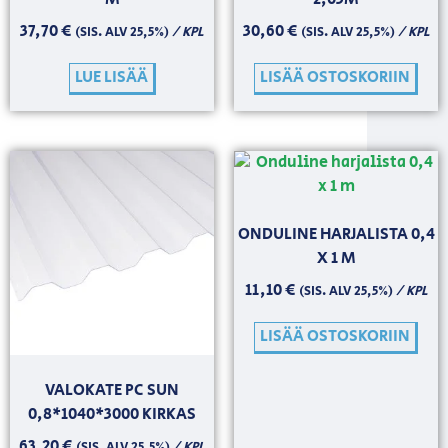
37,70
€
30,60
€
/ KPL
/ KPL
(SIS. ALV 25,5%)
(SIS. ALV 25,5%)
LUE LISÄÄ
LISÄÄ OSTOSKORIIN
ONDULINE HARJALISTA 0,4
X 1 M
11,10
€
/ KPL
(SIS. ALV 25,5%)
LISÄÄ OSTOSKORIIN
VALOKATE PC SUN
0,8*1040*3000 KIRKAS
63,20
€
/ KPL
(SIS. ALV 25,5%)