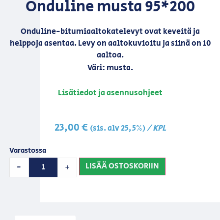
Onduline musta 95*200
Onduline-bitumiaaltokatelevyt ovat keveitä ja
helppoja asentaa. Levy on aaltokuvioitu ja siinä on 10
aaltoa.
Väri: musta.
Lisätiedot ja asennusohjeet
23,00
€
/ KPL
(sis. alv 25,5%)
Varastossa
LISÄÄ OSTOSKORIIN
-
+