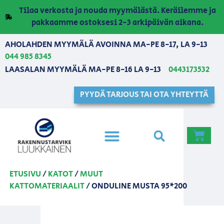
Tilaa verkosta ja nouda myymälästä. Keräilemme ja
pakkaamme ostoksesi 2-3 arkipäivän aikana.
AHOLAHDEN MYYMÄLÄ AVOINNA MA-PE 8-17, LA 9-13
044 985 8345
LAASALAN MYYMÄLÄ MA-PE 8-16 LA 9-13
0443173532
PYYDÄ TARJOUS TAI OTA YHTEYTTÄ
ETUSIVU
/
KATOT
/
MUUT
KATTOMATERIAALIT
/ ONDULINE MUSTA 95*200