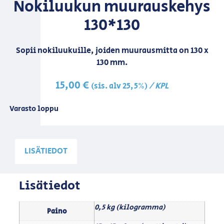
Nokiluukun muurauskehys
130*130
Sopii nokiluukuille, joiden muurausmitta on 130 x
130 mm.
15,00
€
/ KPL
(sis. alv 25,5%)
Varasto loppu
LISÄTIEDOT
Lisätiedot
0,5 kg (kilogramma)
Paino