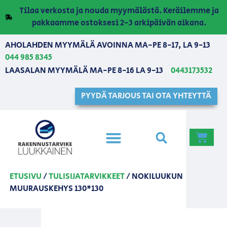
Tilaa verkosta ja nouda myymälästä. Keräilemme ja
pakkaamme ostoksesi 2-3 arkipäivän aikana.
AHOLAHDEN MYYMÄLÄ AVOINNA MA-PE 8-17, LA 9-13
044 985 8345
LAASALAN MYYMÄLÄ MA-PE 8-16 LA 9-13
0443173532
PYYDÄ TARJOUS TAI OTA YHTEYTTÄ
ETUSIVU
/
TULISIJATARVIKKEET
/ NOKILUUKUN
MUURAUSKEHYS 130*130