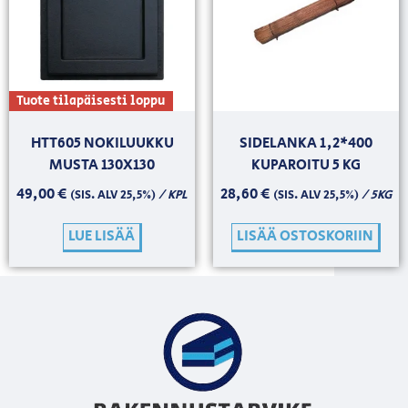
Tuote tilapäisesti loppu
HTT605 NOKILUUKKU
SIDELANKA 1,2*400
MUSTA 130X130
KUPAROITU 5 KG
49,00
€
28,60
€
/ KPL
/ 5KG
(SIS. ALV 25,5%)
(SIS. ALV 25,5%)
LUE LISÄÄ
LISÄÄ OSTOSKORIIN