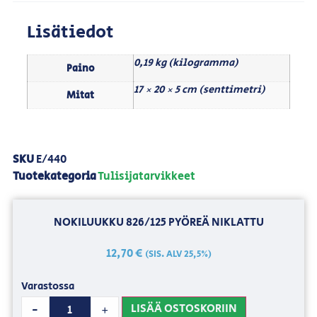
Lisätiedot
0,19 kg (kilogramma)
Paino
17 × 20 × 5 cm (senttimetri)
Mitat
SKU
E/440
Tuotekategoria
Tulisijatarvikkeet
NOKILUUKKU 826/125 PYÖREÄ NIKLATTU
12,70
€
(SIS. ALV 25,5%)
Varastossa
LISÄÄ OSTOSKORIIN
-
+