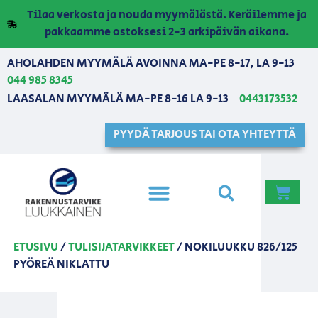
Tilaa verkosta ja nouda myymälästä. Keräilemme ja
pakkaamme ostoksesi 2-3 arkipäivän aikana.
AHOLAHDEN MYYMÄLÄ AVOINNA MA-PE 8-17, LA 9-13
044 985 8345
LAASALAN MYYMÄLÄ MA-PE 8-16 LA 9-13
0443173532
PYYDÄ TARJOUS TAI OTA YHTEYTTÄ
ETUSIVU
/
TULISIJATARVIKKEET
/ NOKILUUKKU 826/125
PYÖREÄ NIKLATTU