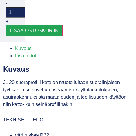
-
+
LISÄÄ OSTOSKORIIN
Kuvaus
Lisätiedot
Kuvaus
JL 20 suoraprofiili kate on muotoilultaan suoralinjaisen
tyylikäs ja se soveltuu useaan eri käyttötarkoitukseen,
asuinrakennuksista maatalouden ja teollisuuden käyttöön
niin katto- kuin seinäprofiilinakin.
TEKNISET TIEDOT
väri ruskea R32