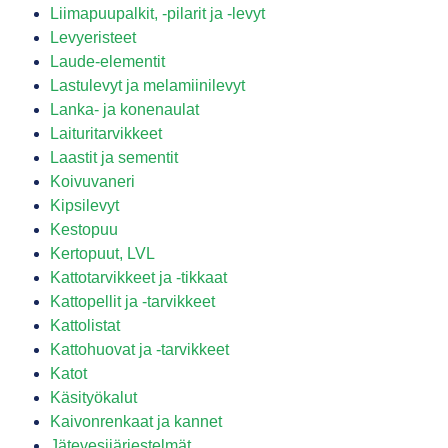
Liimapuupalkit, -pilarit ja -levyt
Levyeristeet
Laude-elementit
Lastulevyt ja melamiinilevyt
Lanka- ja konenaulat
Laituritarvikkeet
Laastit ja sementit
Koivuvaneri
Kipsilevyt
Kestopuu
Kertopuut, LVL
Kattotarvikkeet ja -tikkaat
Kattopellit ja -tarvikkeet
Kattolistat
Kattohuovat ja -tarvikkeet
Katot
Käsityökalut
Kaivonrenkaat ja kannet
Jätevesijärjestelmät