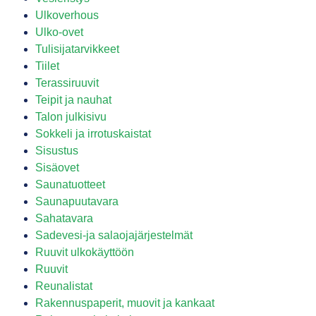
Ulkoverhous
Ulko-ovet
Tulisijatarvikkeet
Tiilet
Terassiruuvit
Teipit ja nauhat
Talon julkisivu
Sokkeli ja irrotuskaistat
Sisustus
Sisäovet
Saunatuotteet
Saunapuutavara
Sahatavara
Sadevesi-ja salaojajärjestelmät
Ruuvit ulkokäyttöön
Ruuvit
Reunalistat
Rakennuspaperit, muovit ja kankaat