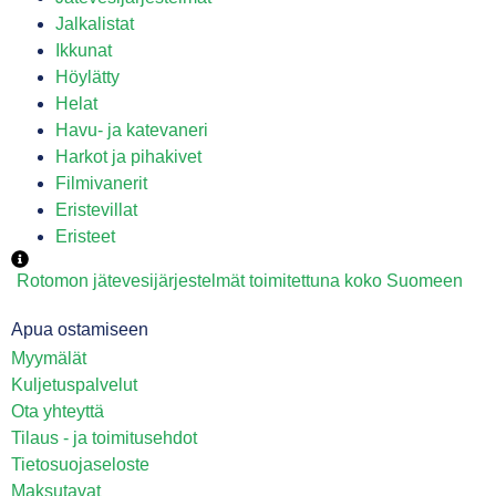
Jalkalistat
Ikkunat
Höylätty
Helat
Havu- ja katevaneri
Harkot ja pihakivet
Filmivanerit
Eristevillat
Eristeet
Rotomon jätevesijärjestelmät toimitettuna koko Suomeen
Apua ostamiseen
Myymälät
Kuljetuspalvelut
Ota yhteyttä
Tilaus - ja toimitusehdot
Tietosuojaseloste
Maksutavat