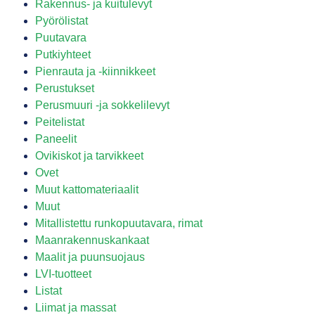
Rakennus- ja kuitulevyt
Pyörölistat
Puutavara
Putkiyhteet
Pienrauta ja -kiinnikkeet
Perustukset
Perusmuuri -ja sokkelilevyt
Peitelistat
Paneelit
Ovikiskot ja tarvikkeet
Ovet
Muut kattomateriaalit
Muut
Mitallistettu runkopuutavara, rimat
Maanrakennuskankaat
Maalit ja puunsuojaus
LVI-tuotteet
Listat
Liimat ja massat