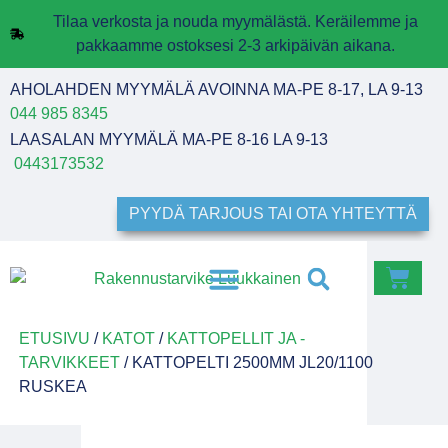
Tilaa verkosta ja nouda myymälästä. Keräilemme ja
pakkaamme ostoksesi 2-3 arkipäivän aikana.
AHOLAHDEN MYYMÄLÄ AVOINNA MA-PE 8-17, LA 9-13
044 985 8345
LAASALAN MYYMÄLÄ MA-PE 8-16 LA 9-13
0443173532
PYYDÄ TARJOUS TAI OTA YHTEYTTÄ
ETUSIVU
/
KATOT
/
KATTOPELLIT JA -
TARVIKKEET
/ KATTOPELTI 2500MM JL20/1100
RUSKEA