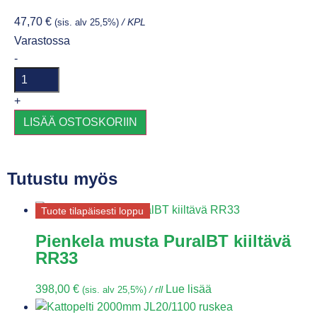
47,70
€
(sis. alv 25,5%)
/ KPL
Varastossa
-
+
LISÄÄ OSTOSKORIIN
Tutustu myös
Tuote tilapäisesti loppu
Pienkela musta PuralBT kiiltävä
RR33
398,00
€
Lue lisää
(sis. alv 25,5%)
/ rll