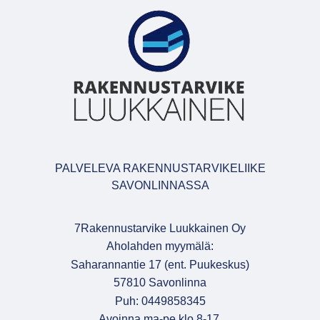
PALVELEVA RAKENNUSTARVIKELIIKE
SAVONLINNASSA
7Rakennustarvike Luukkainen Oy
Aholahden myymälä:
Saharannantie 17 (ent. Puukeskus)
57810 Savonlinna
Puh: 0449858345
Avoinna ma-pe klo 8-17,