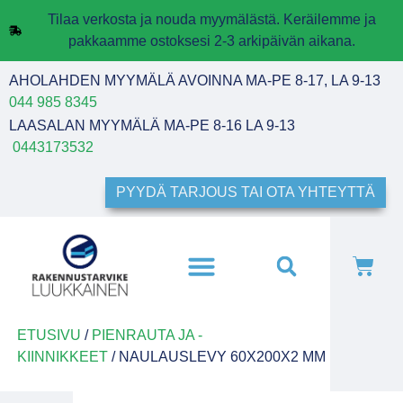
Tilaa verkosta ja nouda myymälästä. Keräilemme ja
pakkaamme ostoksesi 2-3 arkipäivän aikana.
AHOLAHDEN MYYMÄLÄ AVOINNA MA-PE 8-17, LA 9-13
044 985 8345
LAASALAN MYYMÄLÄ MA-PE 8-16 LA 9-13
0443173532
PYYDÄ TARJOUS TAI OTA YHTEYTTÄ
ETUSIVU
/
PIENRAUTA JA -
KIINNIKKEET
/ NAULAUSLEVY 60X200X2 MM