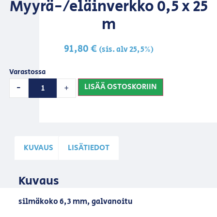
Myyrä-/eläinverkko 0,5 x 25
m
91,80
€
(sis. alv 25,5%)
Varastossa
LISÄÄ OSTOSKORIIN
-
+
KUVAUS
LISÄTIEDOT
Kuvaus
silmäkoko 6,3 mm, galvanoitu