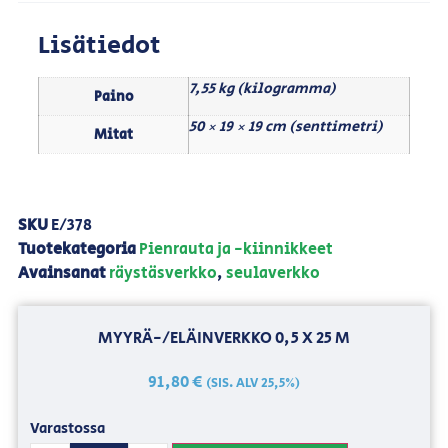
Lisätiedot
7,55 kg (kilogramma)
Paino
50 × 19 × 19 cm (senttimetri)
Mitat
SKU
E/378
Tuotekategoria
Pienrauta ja -kiinnikkeet
Avainsanat
räystäsverkko
,
seulaverkko
MYYRÄ-/ELÄINVERKKO 0,5 X 25 M
91,80
€
(SIS. ALV 25,5%)
Varastossa