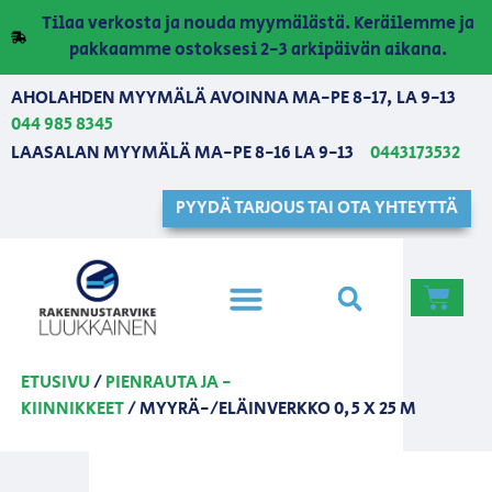
Tilaa verkosta ja nouda myymälästä. Keräilemme ja
pakkaamme ostoksesi 2-3 arkipäivän aikana.
AHOLAHDEN MYYMÄLÄ AVOINNA MA-PE 8-17, LA 9-13
044 985 8345
LAASALAN MYYMÄLÄ MA-PE 8-16 LA 9-13
0443173532
PYYDÄ TARJOUS TAI OTA YHTEYTTÄ
ETUSIVU
/
PIENRAUTA JA -
KIINNIKKEET
/ MYYRÄ-/ELÄINVERKKO 0,5 X 25 M