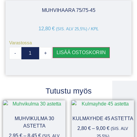
MUHVIHAARA 75/75-45
12,80
€
(SIS. ALV 25,5%)
/ KPL
Varastossa
LISÄÄ OSTOSKORIIN
-
+
Tutustu myös
MUHVIKULMA 30
KULMAYHDE 45 ASTETTA
ASTETTA
2,80
€
–
9,00
€
(SIS. ALV
2,95
€
–
8,45
€
(SIS. ALV
25,5%)