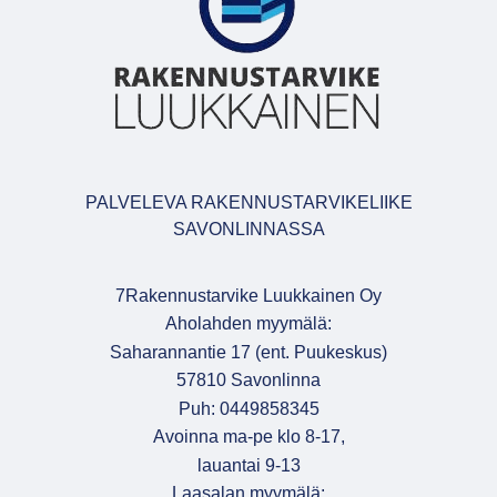
PALVELEVA RAKENNUSTARVIKELIIKE
SAVONLINNASSA
7Rakennustarvike Luukkainen Oy
Aholahden myymälä:
Saharannantie 17 (ent. Puukeskus)
57810 Savonlinna
Puh: 0449858345
Avoinna ma-pe klo 8-17,
lauantai 9-13
Laasalan myymälä: