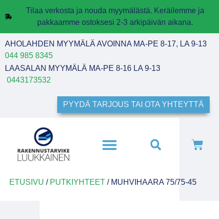
Tilaa verkosta ja nouda myymälästä. Keräilemme ja
pakkaamme ostoksesi 2-3 arkipäivän aikana.
AHOLAHDEN MYYMÄLÄ AVOINNA MA-PE 8-17, LA 9-13
044 985 8345
LAASALAN MYYMÄLÄ MA-PE 8-16 LA 9-13
0443173532
PYYDÄ TARJOUS TAI OTA YHTEYTTÄ
ETUSIVU
/
PUTKIYHTEET
/ MUHVIHAARA 75/75-45