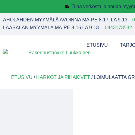
Tilaa verkosta ja nouda myym
AHOLAHDEN MYYMÄLÄ AVOINNA MA-PE 8-17, LA 9-13
0
LAASALAN MYYMÄLÄ MA-PE 8-16 LA 9-13
0443173532
ETUSIVU
TARJ
ETUSIVU
/
HARKOT JA PIHAKIVET
/ LOIMULAATTA GRA