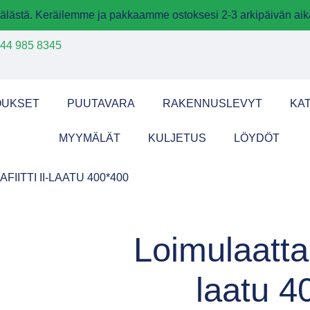
älästä. Keräilemme ja pakkaamme ostoksesi 2-3 arkipäivän aik
44 985 8345
OUKSET
PUUTAVARA
RAKENNUSLEVYT
KA
MYYMÄLÄT
KULJETUS
LÖYDÖT
FIITTI II-LAATU 400*400
Loimulaatta G
laatu 4