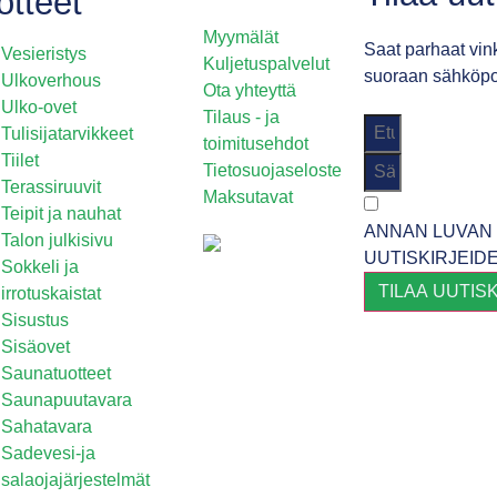
otteet
Myymälät
Saat parhaat vink
Vesieristys
Kuljetuspalvelut
suoraan sähköpos
Ulkoverhous
Ota yhteyttä
Ulko-ovet
Tilaus - ja
Tulisijatarvikkeet
toimitusehdot
Tiilet
Tietosuojaseloste
Terassiruuvit
Maksutavat
Teipit ja nauhat
ANNAN LUVAN 
Talon julkisivu
UUTISKIRJEID
Sokkeli ja
TILAA UUTIS
irrotuskaistat
Sisustus
Sisäovet
Saunatuotteet
Saunapuutavara
Sahatavara
Sadevesi-ja
salaojajärjestelmät