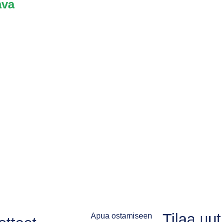
ava
Tilaa uu
Apua ostamiseen