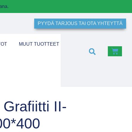
ana.
PYYDÄ TARJOUS TAI OTA YHTEYTTÄ
TOT
MUUT TUOTTEET
rafiitti II-
00*400