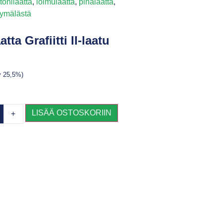
tonilaatta
,
loimulaatta
,
pihalaatta
,
yymälästä
tta Grafiitti II-laatu
lv 25,5%)
LISÄÄ OSTOSKORIIN
+