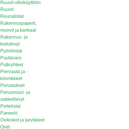
Ruuvit ulkokäyttöön
Ruuvit
Reunalistat
Rakennuspaperit,
muovit ja kankaat
Rakennus- ja
kuitulevyt
Pyörölistat
Puutavara
Putkiyhteet
Pienrauta ja -
kiinnikkeet
Perustukset
Perusmuuri -ja
sokkelilevyt
Peitelistat
Paneelit
Ovikiskot ja tarvikkeet
Ovet