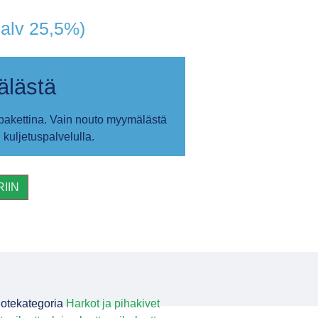
. alv 25,5%)
älästä
 pakettina. Vain nouto myymälästä
 kuljetuspalvelulla.
IIN
otekategoria
Harkot ja pihakivet