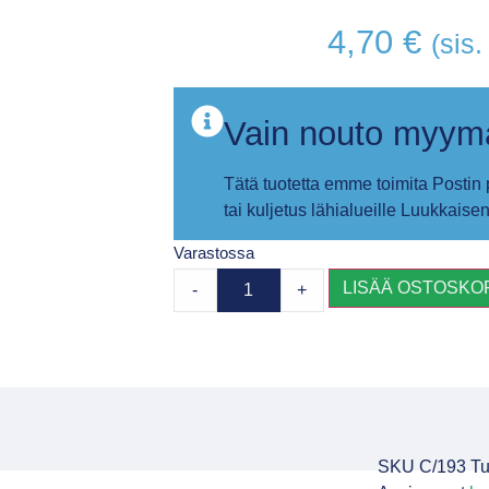
4,70
€
(sis
Vain nouto myym
Tätä tuotetta emme toimita Postin
tai kuljetus lähialueille Luukkaisen
Varastossa
LISÄÄ OSTOSKOR
-
+
SKU
C/193
Tu