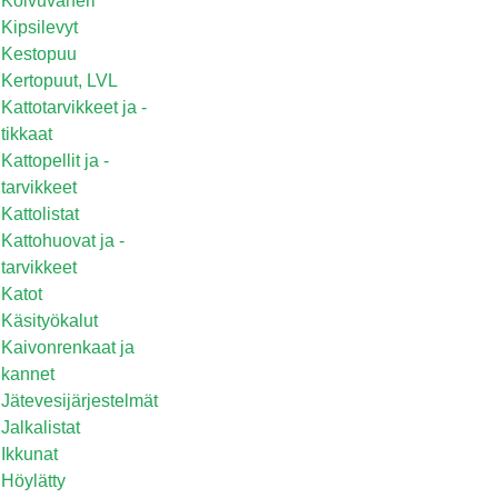
Koivuvaneri
Kipsilevyt
Kestopuu
Kertopuut, LVL
Kattotarvikkeet ja -
tikkaat
Kattopellit ja -
tarvikkeet
Kattolistat
Kattohuovat ja -
tarvikkeet
Katot
Käsityökalut
Kaivonrenkaat ja
kannet
Jätevesijärjestelmät
Jalkalistat
Ikkunat
Höylätty