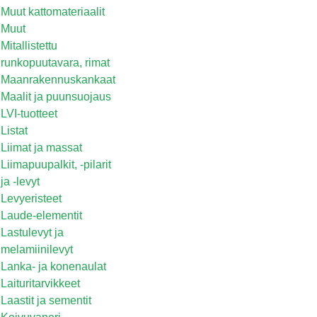
Muut kattomateriaalit
Muut
Mitallistettu
runkopuutavara, rimat
Maanrakennuskankaat
Maalit ja puunsuojaus
LVI-tuotteet
Listat
Liimat ja massat
Liimapuupalkit, -pilarit
ja -levyt
Levyeristeet
Laude-elementit
Lastulevyt ja
melamiinilevyt
Lanka- ja konenaulat
Laituritarvikkeet
Laastit ja sementit