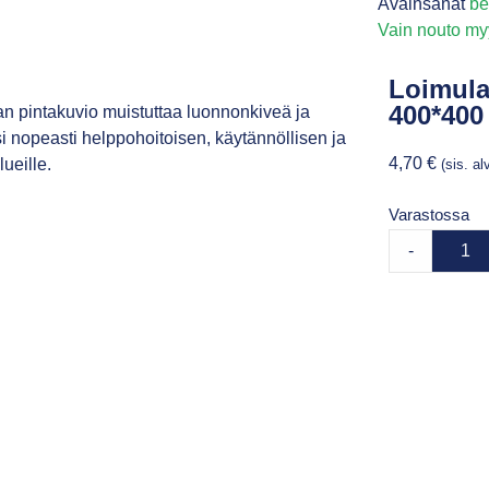
Avainsanat
be
Vain nouto m
Loimulaa
400*400
tan pintakuvio muistuttaa luonnonkiveä ja
i nopeasti helppohoitoisen, käytännöllisen ja
4,70
€
ueille.
(sis. a
Varastossa
-