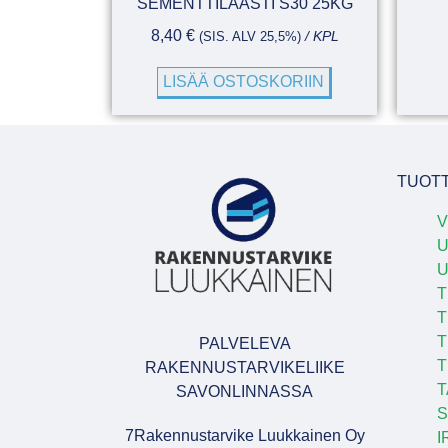
SEMENTTILAASTI S30 25KG
8,40
€
(SIS. ALV 25,5%)
/ KPL
LISÄÄ OSTOSKORIIN
TUOT
V
U
T
T
T
PALVELEVA
T
RAKENNUSTARVIKELIIKE
T
SAVONLINNASSA
S
7Rakennustarvike Luukkainen Oy
I