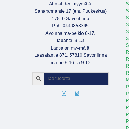
Aholahden myymälä:
S
S
Saharannantie 17 (ent. Puukeskus)
S
57810 Savonlinna
Puh: 0449858345
S
Avoinna ma-pe klo 8-17,
S
lauantai 9-13
S
Laasalan myymälä:
R
Laasalantie 871, 57310 Savonlinna
R
ma-pe 8-16 la 9-13
R
R
M
R
P
P
P
P
P