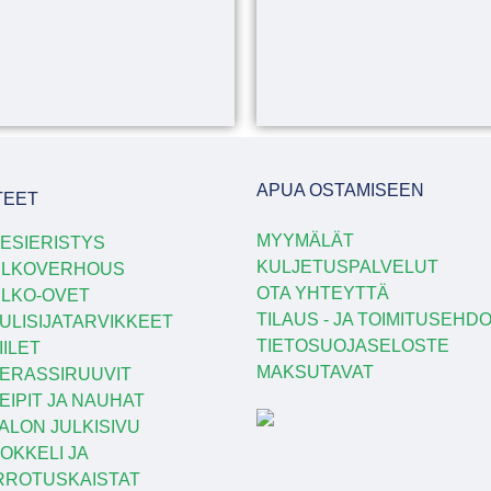
APUA OSTAMISEEN
TEET
MYYMÄLÄT
ESIERISTYS
KULJETUSPALVELUT
ULKOVERHOUS
OTA YHTEYTTÄ
LKO-OVET
TILAUS - JA TOIMITUSEHD
ULISIJATARVIKKEET
TIETOSUOJASELOSTE
IILET
MAKSUTAVAT
ERASSIRUUVIT
EIPIT JA NAUHAT
ALON JULKISIVU
OKKELI JA
RROTUSKAISTAT