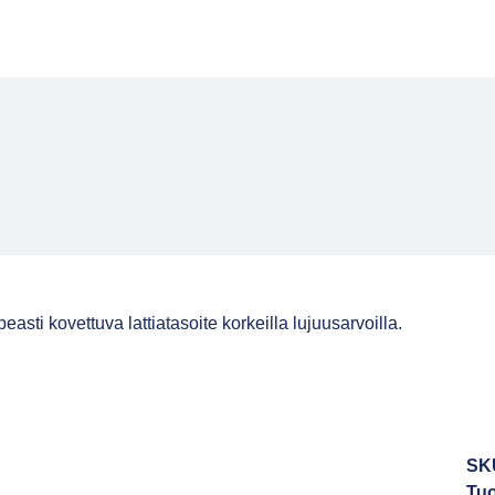
sti kovettuva lattiatasoite korkeilla lujuusarvoilla.
SK
Tuo