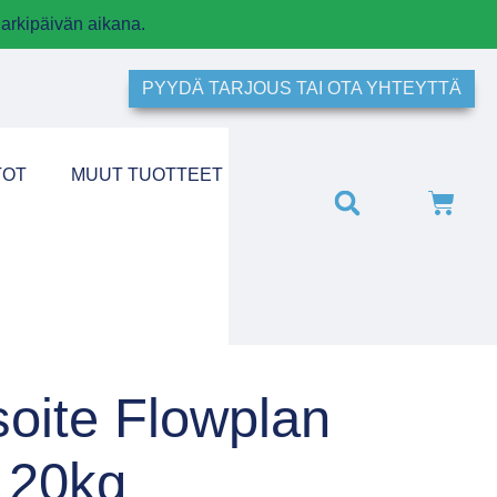
arkipäivän aikana.
PYYDÄ TARJOUS TAI OTA YHTEYTTÄ
TOT
MUUT TUOTTEET
soite Flowplan
20kg