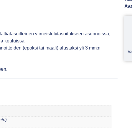
Ava
lattiatasoitteiden viimeistelytasoitukseen asunnoissa,
 ja kouluissa.
noitteiden (epoksi tai maali) alustaksi yli 3 mm:n
Va
een.
tri)