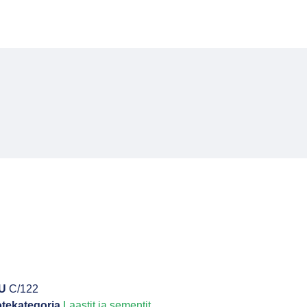
U
C/122
tekategoria
Laastit ja sementit