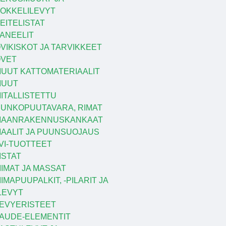
OKKELILEVYT
EITELISTAT
ANEELIT
VIKISKOT JA TARVIKKEET
VET
UUT KATTOMATERIAALIT
MUUT
ITALLISTETTU
UNKOPUUTAVARA, RIMAT
MAANRAKENNUSKANKAAT
AALIT JA PUUNSUOJAUS
VI-TUOTTEET
ISTAT
IIMAT JA MASSAT
IIMAPUUPALKIT, -PILARIT JA
LEVYT
EVYERISTEET
AUDE-ELEMENTIT