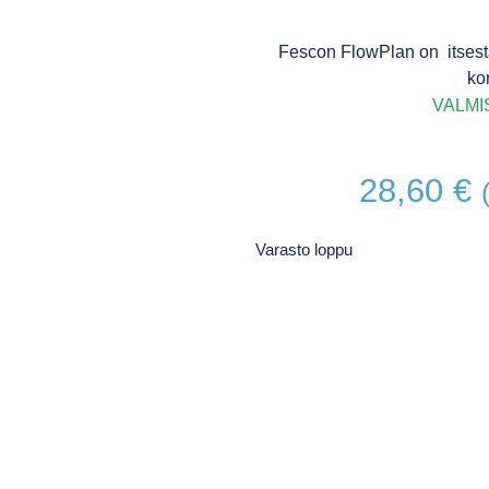
Fescon FlowPlan on itsestää
kor
VALMI
28,60
€
Varasto loppu