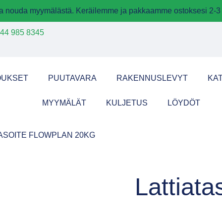
 ja nouda myymälästä. Keräilemme ja pakkaamme ostoksesi 2-3 
44 985 8345
OUKSET
PUUTAVARA
RAKENNUSLEVYT
KA
MYYMÄLÄT
KULJETUS
LÖYDÖT
TASOITE FLOWPLAN 20KG
Lattiata