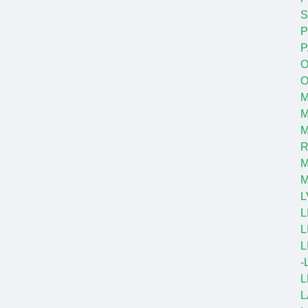
S
P
P
O
O
M
M
R
M
L
L
L
L
-
L
L