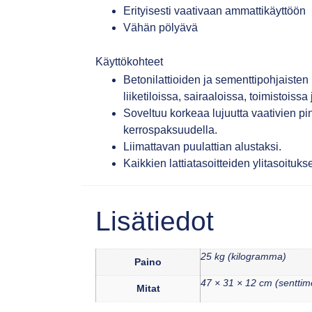
Erityisesti vaativaan ammattikäyttöön
Vähän pölyävä
Käyttökohteet
Betonilattioiden ja sementtipohjaisten 
liiketiloissa, sairaaloissa, toimistoissa
Soveltuu korkeaa lujuutta vaativien pin
kerrospaksuudella.
Liimattavan puulattian alustaksi.
Kaikkien lattiatasoitteiden ylitasoituks
Lisätiedot
25 kg (kilogramma)
Paino
47 × 31 × 12 cm (senttime
Mitat