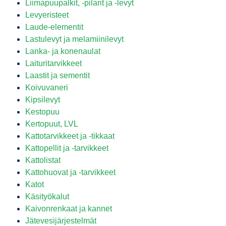
Liimapuupalkit, -pilarit ja -levyt
Levyeristeet
Laude-elementit
Lastulevyt ja melamiinilevyt
Lanka- ja konenaulat
Laituritarvikkeet
Laastit ja sementit
Koivuvaneri
Kipsilevyt
Kestopuu
Kertopuut, LVL
Kattotarvikkeet ja -tikkaat
Kattopellit ja -tarvikkeet
Kattolistat
Kattohuovat ja -tarvikkeet
Katot
Käsityökalut
Kaivonrenkaat ja kannet
Jätevesijärjestelmät