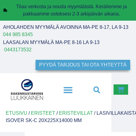
Tilaa verkosta ja nouda myymälästä. Keräilemme ja
pakkaamme ostoksesi 2-3 arkipäivän aikana.
AHOLAHDEN MYYMÄLÄ AVOINNA MA-PE 8-17, LA 9-13
044 985 8345
LAASALAN MYYMÄLÄ MA-PE 8-16 LA 9-13
0443173532
PYYDÄ TARJOUS TAI OTA YHTEYTTÄ
ETUSIVU
/
ERISTEET
/
ERISTEVILLAT
/ LASIVILLAKAIST
ISOVER SK-C 20X225X14000 MM