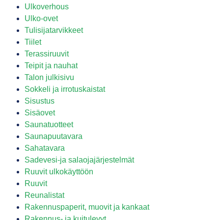
Ulkoverhous
Ulko-ovet
Tulisijatarvikkeet
Tiilet
Terassiruuvit
Teipit ja nauhat
Talon julkisivu
Sokkeli ja irrotuskaistat
Sisustus
Sisäovet
Saunatuotteet
Saunapuutavara
Sahatavara
Sadevesi-ja salaojajärjestelmät
Ruuvit ulkokäyttöön
Ruuvit
Reunalistat
Rakennuspaperit, muovit ja kankaat
Rakennus- ja kuitulevyt