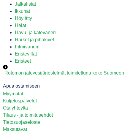
Jalkalistat
Ikkunat
Höylätty
Helat
Havu- ja katevaneri
Harkot ja pihakivet
Filmivanerit
Eristevillat
Eristeet
Rotomon jätevesijärjestelmät toimitettuna koko Suomeen
Apua ostamiseen
Myymälät
Kuljetuspalvelut
Ota yhteyttä
Tilaus - ja toimitusehdot
Tietosuojaseloste
Maksutavat