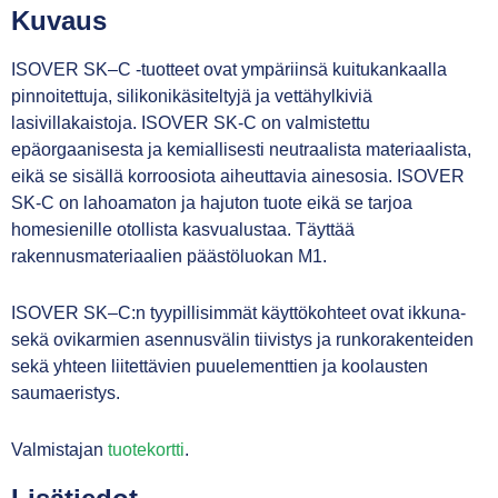
Kuvaus
ISOVER SK–C -tuotteet ovat ympäriinsä kuitukankaalla
pinnoitettuja, silikonikäsiteltyjä ja vettähylkiviä
lasivillakaistoja. ISOVER SK-C on valmistettu
epäorgaanisesta ja kemiallisesti neutraalista materiaalista,
eikä se sisällä korroosiota aiheuttavia ainesosia. ISOVER
SK-C on lahoamaton ja hajuton tuote eikä se tarjoa
homesienille otollista kasvualustaa. Täyttää
rakennusmateriaalien päästöluokan M1.
ISOVER SK–C:n tyypillisimmät käyttökohteet ovat ikkuna-
sekä ovikarmien asennusvälin tiivistys ja runkorakenteiden
sekä yhteen liitettävien puuelementtien ja koolausten
saumaeristys.
Valmistajan
tuotekortti
.