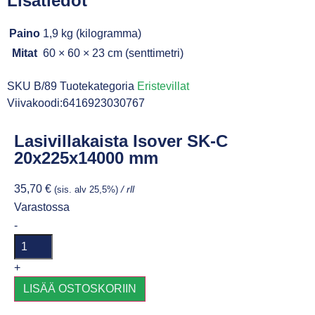
Lisätiedot
Paino
1,9 kg (kilogramma)
Mitat
60 × 60 × 23 cm (senttimetri)
SKU
B/89
Tuotekategoria
Eristevillat
Viivakoodi:6416923030767
Lasivillakaista Isover SK-C
20x225x14000 mm
35,70
€
(sis. alv 25,5%)
/ rll
Varastossa
-
+
LISÄÄ OSTOSKORIIN