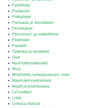
Pyörölistat
Puutavara
Putkiyhteet
Pienrauta ja -kiinnikkeet
Perustukset
Perusmuuri -ja sokkelilevyt
Peitelistat
Paneelit
Ovikiskot ja tarvikkeet
Ovet
Muut kattomateriaalit
Muut
Mitallistettu runkopuutavara, rimat
Maanrakennuskankaat
Maalit ja puunsuojaus
LVI-tuotteet
Listat
Liimat ja massat