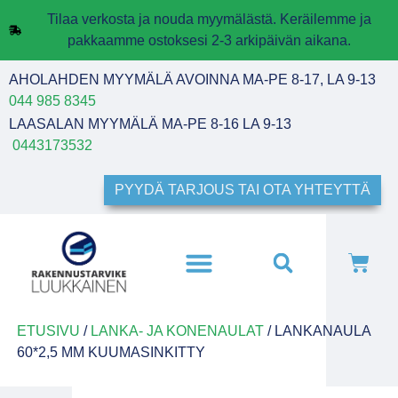
Tilaa verkosta ja nouda myymälästä. Keräilemme ja
pakkaamme ostoksesi 2-3 arkipäivän aikana.
AHOLAHDEN MYYMÄLÄ AVOINNA MA-PE 8-17, LA 9-13
044 985 8345
LAASALAN MYYMÄLÄ MA-PE 8-16 LA 9-13
0443173532
PYYDÄ TARJOUS TAI OTA YHTEYTTÄ
ETUSIVU
/
LANKA- JA KONENAULAT
/ LANKANAULA
60*2,5 MM KUUMASINKITTY