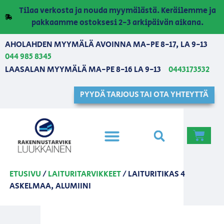
Tilaa verkosta ja nouda myymälästä. Keräilemme ja
pakkaamme ostoksesi 2-3 arkipäivän aikana.
AHOLAHDEN MYYMÄLÄ AVOINNA MA-PE 8-17, LA 9-13
044 985 8345
LAASALAN MYYMÄLÄ MA-PE 8-16 LA 9-13
0443173532
PYYDÄ TARJOUS TAI OTA YHTEYTTÄ
ETUSIVU
/
LAITURITARVIKKEET
/ LAITURITIKAS 4
ASKELMAA, ALUMIINI