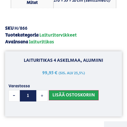
170 × 55 × 10 cm (senttimetri)
Mitat
SKU
H/866
Tuotekategoria
Laituritarvikkeet
Avainsana
laituritikas
LAITURITIKAS 4 ASKELMAA, ALUMIINI
99,95
€
(SIS. ALV 25,5%)
Varastossa
LISÄÄ OSTOSKORIIN
-
+