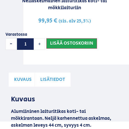
Neliaskelmainen laituritikas koti- tai
mökkilaituriin
99,95
€
(sis. alv 25,5%)
Varastossa
LISÄÄ OSTOSKORIIN
-
+
KUVAUS
LISÄTIEDOT
Kuvaus
Alumiininen laituritikas koti- tai
mökkirantaan. Neljä karhennettua askelmaa,
askelman leveys 44 cm, syvyys 4 cm.