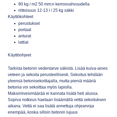
90 kg / m2 50 mm:n kerrosvahvuudella
riittoisuus 12-13 l / 25 kg säkki
Käyttökohteet
perustukset
portaat
anturat
lattiat
Käyttöohjeet
Tarkista betonin vedentarve säkistä. Lisää kuiva-aines
veteen ja sekoita perusteellisesti. Sekoitus tehdään
yleensä betonisekoittajalla, mutta pieniä määriä
betonia voi sekoittaa myös lapiolla.
Maksimivesimäärää ei kannata lisätä heti alussa.
Sopiva notkeus haetaan lisäämällä vettä sekoituksen
aikana. Vettä ei saa lisätä annettuja ohjearvoja
enempää, koska silloin betonin lujuus