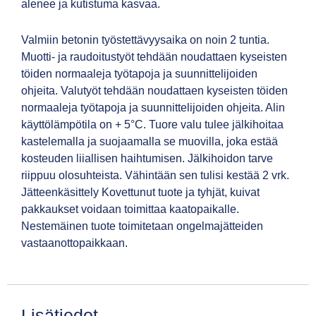
alenee ja kutistuma kasvaa.
Valmiin betonin työstettävyysaika on noin 2 tuntia.
Muotti- ja raudoitustyöt tehdään noudattaen kyseisten
töiden normaaleja työtapoja ja suunnittelijoiden
ohjeita. Valutyöt tehdään noudattaen kyseisten töiden
normaaleja työtapoja ja suunnittelijoiden ohjeita. Alin
käyttölämpötila on + 5°C. Tuore valu tulee jälkihoitaa
kastelemalla ja suojaamalla se muovilla, joka estää
kosteuden liiallisen haihtumisen. Jälkihoidon tarve
riippuu olosuhteista. Vähintään sen tulisi kestää 2 vrk.
Jätteenkäsittely Kovettunut tuote ja tyhjät, kuivat
pakkaukset voidaan toimittaa kaatopaikalle.
Nestemäinen tuote toimitetaan ongelmajätteiden
vastaanottopaikkaan.
Lisätiedot