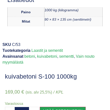
1000 kg (kilogramma)
Paino
90 × 83 × 135 cm (senttimetri)
Mitat
SKU
C/53
Tuotekategoria
Laastit ja sementit
Avainsanat
betoni
,
kuivabetoni
,
sementti
,
Vain nouto
myymälästä
kuivabetoni S-100 1000kg
169,00
€
/ KPL
(sis. alv 25,5%)
Varastossa