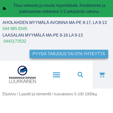
Tilaa verkosta ja nouda myymälästä. Keräilemme ja
pakkaamme ostoksesi 2-3 arkipäivän aikana.
AHOLAHDEN MYYMÄLÄ AVOINNA MA-PE 8-17, LA 9-13
044 985 8345
LAASALAN MYYMÄLÄ MA-PE 8-16 LA 9-13
0443173532
PYYDÄ TARJOUS TAI OTA YHTEYTTÄ
Etusivu
Laastit ja sementit
/
/ kuivabetoni S-100 1000kg