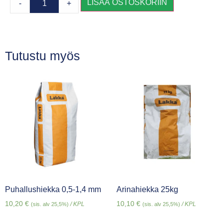
LISÄÄ OSTOSKORIIN
-
+
Tutustu myös
Puhallushiekka 0,5-1,4 mm
Arinahiekka 25kg
10,20
€
10,10
€
/ KPL
/ KPL
(sis. alv 25,5%)
(sis. alv 25,5%)