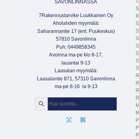
T
SAVONLINNASSA
S
7Rakennustarvike Luukkainen Oy
I
Aholahden myymälä:
S
S
Saharannantie 17 (ent. Puukeskus)
S
57810 Savonlinna
Puh: 0449858345
S
Avoinna ma-pe klo 8-17,
S
lauantai 9-13
S
Laasalan myymälä:
R
Laasalantie 871, 57310 Savonlinna
R
ma-pe 8-16 la 9-13
R
R
M
R
P
P
P