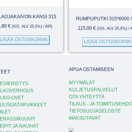
LAOJAKAIVON KANSI 315
RUMPUPUTKI 315*6000 
0,80
€
(SIS. ALV 25,5%)
/ KPL
115,00
€
(SIS. ALV 25,5%)
/ 
LISÄÄ OSTOSKORIIN
LISÄÄ OSTOSKORIIN
APUA OSTAMISEEN
TEET
MYYMÄLÄT
ESIERISTYS
KULJETUSPALVELUT
ULKOVERHOUS
OTA YHTEYTTÄ
LKO-OVET
TILAUS - JA TOIMITUSEHD
ULISIJATARVIKKEET
TIETOSUOJASELOSTE
IILET
MAKSUTAVAT
ERASSIRUUVIT
EIPIT JA NAUHAT