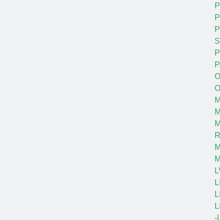
P
P
S
P
P
O
O
M
M
R
M
L
L
L
L
-