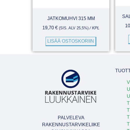
SA
JATKOMUHVI 315 MM
1
19,70
€
(SIS. ALV 25,5%)
/ KPL
LISÄÄ OSTOSKORIIN
TUOT
V
U
T
T
T
PALVELEVA
T
RAKENNUSTARVIKELIIKE