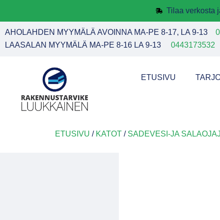
Tilaa verkosta
AHOLAHDEN MYYMÄLÄ AVOINNA MA-PE 8-17, LA 9-13
0
LAASALAN MYYMÄLÄ MA-PE 8-16 LA 9-13
0443173532
ETUSIVU
TARJ
ETUSIVU
/
KATOT
/
SADEVESI-JA SALAOJ