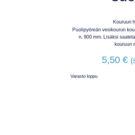
Kouruun h
Puolipyöreän vesikourun kou
n. 900 mm. Lisäksi saateta
kouruun s
5,50
€
(
Varasto loppu