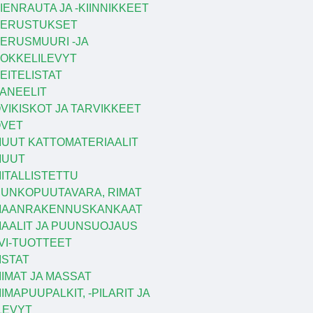
IENRAUTA JA -KIINNIKKEET
PERUSTUKSET
ERUSMUURI -JA
OKKELILEVYT
EITELISTAT
ANEELIT
VIKISKOT JA TARVIKKEET
VET
UUT KATTOMATERIAALIT
MUUT
ITALLISTETTU
UNKOPUUTAVARA, RIMAT
MAANRAKENNUSKANKAAT
AALIT JA PUUNSUOJAUS
VI-TUOTTEET
ISTAT
IIMAT JA MASSAT
IIMAPUUPALKIT, -PILARIT JA
LEVYT