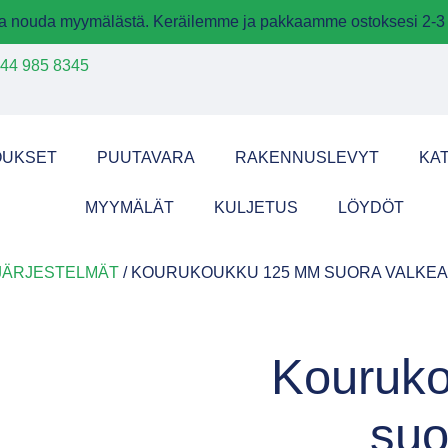
 ja nouda myymälästä. Keräilemme ja pakkaamme ostoksesi 2-3 
44 985 8345
OUKSET
PUUTAVARA
RAKENNUSLEVYT
KA
MYYMÄLÄT
KULJETUS
LÖYDÖT
AJÄRJESTELMÄT
/ KOURUKOUKKU 125 MM SUORA VALKEA
Kouruk
suo