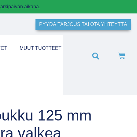
arkipäivän aikana.
PYYDÄ TARJOUS TAI OTA YHTEYTTÄ
TOT
MUUT TUOTTEET
oukku 125 mm
ra valkea