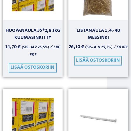
HUOPANAULA 35*2,8 1KG
LISTANAULA 1,4×40
KUUMASINKITTY
MESSINKI
14,70
€
26,10
€
/ 1 KG
/ 50 KPL
(SIS. ALV 25,5%)
(SIS. ALV 25,5%)
PKT
LISÄÄ OSTOSKORIIN
LISÄÄ OSTOSKORIIN