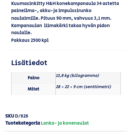
Kuumasinkitty H&H konekampanaula 34 astetta
paineilma-, akku-ja impulssirunko
naulaimille. Pituus 90 mm, vahvuus 3,1 mm.
Kampanaulan liimakärki takaa hyvän pidon
naulalle.
Pakkaus 2500 kpl
Lisätiedot
13,8 kg (kilogramma)
Paino
28 × 22 × 9 cm (senttimetri)
Mitat
SKU
D/626
Tuotekategoria
Lanka- ja konenaulat