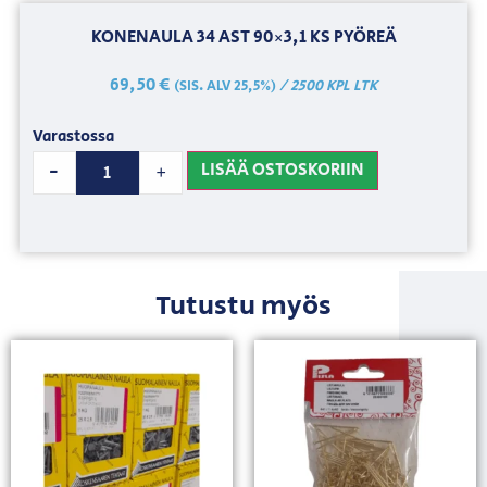
KONENAULA 34 AST 90×3,1 KS PYÖREÄ
69,50
€
/ 2500 KPL LTK
(SIS. ALV 25,5%)
Varastossa
LISÄÄ OSTOSKORIIN
-
+
Tutustu myös