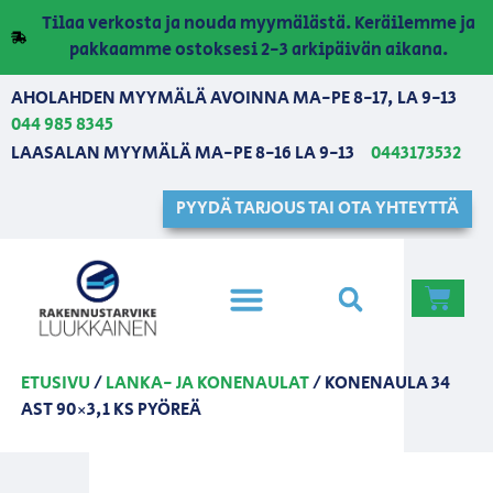
Tilaa verkosta ja nouda myymälästä. Keräilemme ja
pakkaamme ostoksesi 2-3 arkipäivän aikana.
AHOLAHDEN MYYMÄLÄ AVOINNA MA-PE 8-17, LA 9-13
044 985 8345
LAASALAN MYYMÄLÄ MA-PE 8-16 LA 9-13
0443173532
PYYDÄ TARJOUS TAI OTA YHTEYTTÄ
ETUSIVU
/
LANKA- JA KONENAULAT
/ KONENAULA 34
AST 90×3,1 KS PYÖREÄ