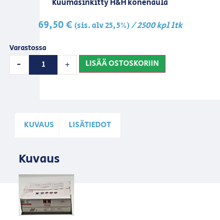
Kuumasinkitty H&H konenaula
69,50
€
/ 2500 kpl ltk
(sis. alv 25,5%)
Varastossa
LISÄÄ OSTOSKORIIN
-
+
KUVAUS
LISÄTIEDOT
Kuvaus