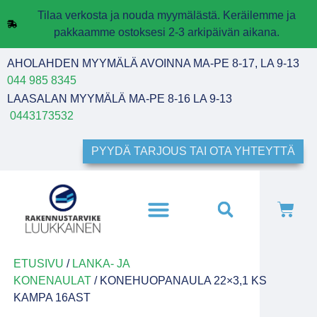
Tilaa verkosta ja nouda myymälästä. Keräilemme ja
pakkaamme ostoksesi 2-3 arkipäivän aikana.
AHOLAHDEN MYYMÄLÄ AVOINNA MA-PE 8-17, LA 9-13
044 985 8345
LAASALAN MYYMÄLÄ MA-PE 8-16 LA 9-13
0443173532
PYYDÄ TARJOUS TAI OTA YHTEYTTÄ
ETUSIVU
/
LANKA- JA
KONENAULAT
/ KONEHUOPANAULA 22×3,1 KS
KAMPA 16AST