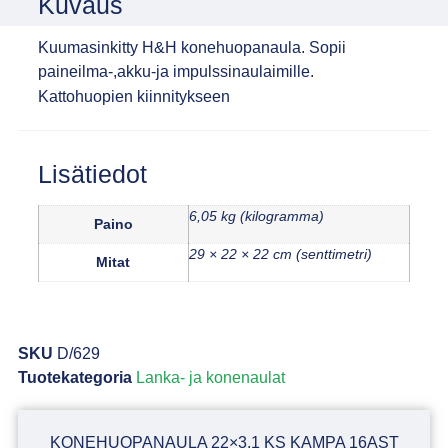
Kuvaus
Kuumasinkitty H&H konehuopanaula. Sopii
paineilma-,akku-ja impulssinaulaimille.
Kattohuopien kiinnitykseen
Lisätiedot
6,05 kg (kilogramma)
Paino
29 × 22 × 22 cm (senttimetri)
Mitat
SKU
D/629
Tuotekategoria
Lanka- ja konenaulat
KONEHUOPANAULA 22×3,1 KS KAMPA 16AST