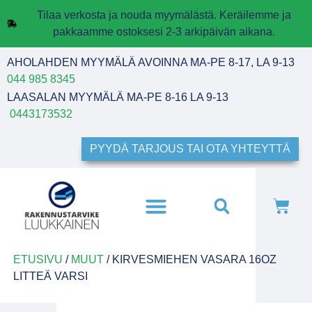
Tilaa verkosta ja nouda myymälästä. Keräilemme ja
pakkaamme ostoksesi 2-3 arkipäivän aikana.
AHOLAHDEN MYYMÄLÄ AVOINNA MA-PE 8-17, LA 9-13
044 985 8345
LAASALAN MYYMÄLÄ MA-PE 8-16 LA 9-13
0443173532
PYYDÄ TARJOUS TAI OTA YHTEYTTÄ
ETUSIVU
/
MUUT
/ KIRVESMIEHEN VASARA 16OZ
LITTEÄ VARSI