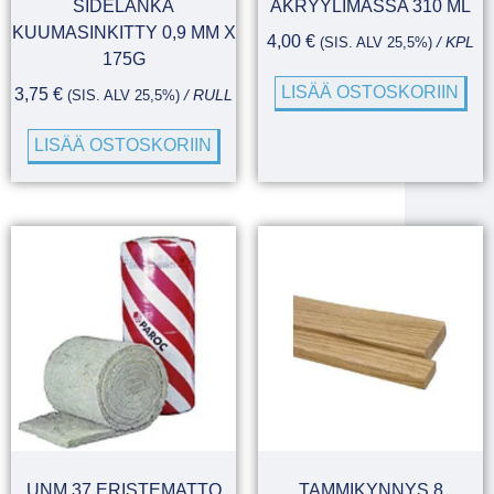
SIDELANKA
AKRYYLIMASSA 310 ML
KUUMASINKITTY 0,9 MM X
4,00
€
(SIS. ALV 25,5%)
/ KPL
175G
LISÄÄ OSTOSKORIIN
3,75
€
(SIS. ALV 25,5%)
/ RULL
LISÄÄ OSTOSKORIIN
UNM 37 ERISTEMATTO
TAMMIKYNNYS 8