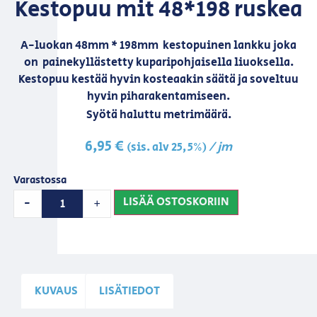
Kestopuu mit 48*198 ruskea
A-luokan 48mm * 198mm kestopuinen lankku joka
on painekyllästetty kuparipohjaisella liuoksella.
Kestopuu kestää hyvin kosteaakin säätä ja soveltuu
hyvin piharakentamiseen.
Syötä haluttu metrimäärä.
6,95
€
/ jm
(sis. alv 25,5%)
Varastossa
LISÄÄ OSTOSKORIIN
-
+
KUVAUS
LISÄTIEDOT