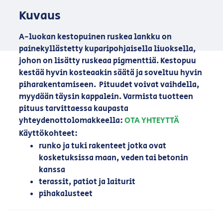
Kuvaus
A-luokan kestopuinen ruskea lankku on
painekyllästetty kuparipohjaisella liuoksella,
johon on lisätty ruskeaa pigmenttiä. Kestopuu
kestää hyvin kosteaakin säätä ja soveltuu hyvin
piharakentamiseen. Pituudet voivat vaihdella,
myydään täysin kappalein. Varmista tuotteen
pituus tarvittaessa kaupasta
yhteydenottolomakkeella:
OTA YHTEYTTÄ
Käyttökohteet:
runko ja tuki rakenteet jotka ovat
kosketuksissa maan, veden tai betonin
kanssa
terassit, patiot ja laiturit
pihakalusteet