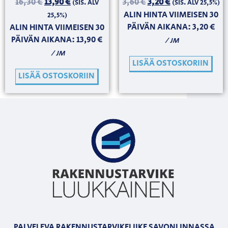
16,30
€
13,90
€
3,60
€
3,20
€
(SIS. ALV
(SIS. ALV 25,5%)
ALIN HINTA VIIMEISEN 30
25,5%)
PÄIVÄN AIKANA:
3,20
€
ALIN HINTA VIIMEISEN 30
PÄIVÄN AIKANA:
13,90
€
/ JM
/ JM
LISÄÄ OSTOSKORIIN
LISÄÄ OSTOSKORIIN
PALVELEVA RAKENNUSTARVIKELIIKE SAVONLINNASSA