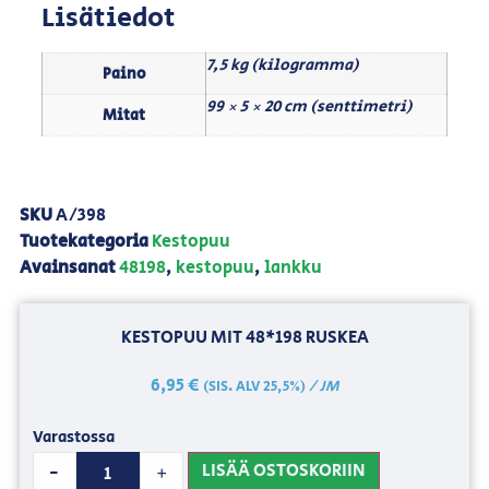
Lisätiedot
7,5 kg (kilogramma)
Paino
99 × 5 × 20 cm (senttimetri)
Mitat
SKU
A/398
Tuotekategoria
Kestopuu
Avainsanat
48198
,
kestopuu
,
lankku
KESTOPUU MIT 48*198 RUSKEA
6,95
€
/ JM
(SIS. ALV 25,5%)
Varastossa
LISÄÄ OSTOSKORIIN
-
+