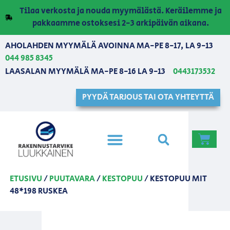
Tilaa verkosta ja nouda myymälästä. Keräilemme ja
pakkaamme ostoksesi 2-3 arkipäivän aikana.
AHOLAHDEN MYYMÄLÄ AVOINNA MA-PE 8-17, LA 9-13
044 985 8345
LAASALAN MYYMÄLÄ MA-PE 8-16 LA 9-13
0443173532
PYYDÄ TARJOUS TAI OTA YHTEYTTÄ
ETUSIVU
/
PUUTAVARA
/
KESTOPUU
/ KESTOPUU MIT
48*198 RUSKEA