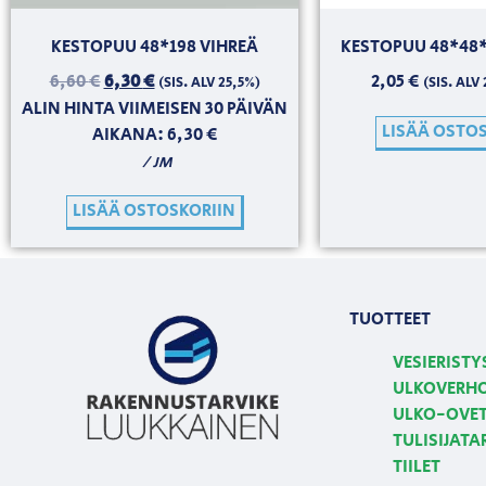
KESTOPUU 48*198 VIHREÄ
KESTOPUU 48*48*
6,60
€
6,30
€
2,05
€
(SIS. ALV 25,5%)
(SIS. ALV
ALIN HINTA VIIMEISEN 30 PÄIVÄN
LISÄÄ OSTO
AIKANA:
6,30
€
/ JM
LISÄÄ OSTOSKORIIN
TUOTTEET
VESIERISTY
ULKOVERH
ULKO-OVE
TULISIJATA
TIILET