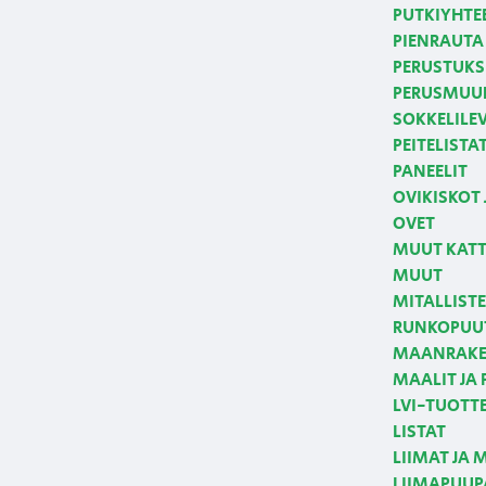
PUTKIYHTE
PIENRAUTA 
PERUSTUKS
PERUSMUUR
SOKKELILE
PEITELISTA
PANEELIT
OVIKISKOT 
OVET
MUUT KATT
MUUT
MITALLIST
RUNKOPUUT
MAANRAKE
MAALIT JA
LVI-TUOTT
LISTAT
LIIMAT JA 
LIIMAPUUPA