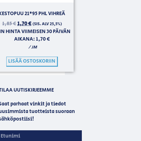
KESTOPUU 21*95 PHL VIHREÄ
1,85
€
1,70
€
(SIS. ALV 25,5%)
IN HINTA VIIMEISEN 30 PÄIVÄN
AIKANA:
1,70
€
/ JM
LISÄÄ OSTOSKORIIN
TILAA UUTISKIRJEEMME
Saat parhaat vinkit ja tiedot
uusimmista tuotteista suoraan
sähköpostiisi!