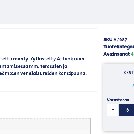
SKU
A/687
Tuotekategor
Avainsanat
4
tettu mänty. Kyllästetty A-luokkaan.
entamisessa mm. terassien ja
KEST
äreämpien venelaitureiden kansipuuna.
Varastossa
-