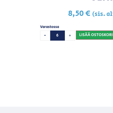
8,50
€
(sis. a
Varastossa
LISÄÄ OSTOSKORI
-
+