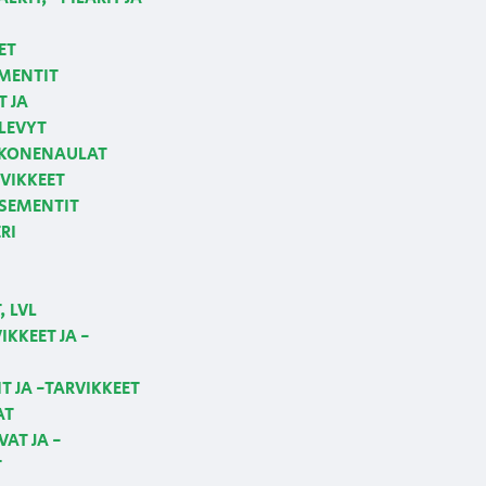
ET
MENTIT
T JA
LEVYT
 KONENAULAT
VIKKEET
 SEMENTIT
RI
 LVL
KKEET JA -
T JA -TARVIKKEET
AT
AT JA -
T