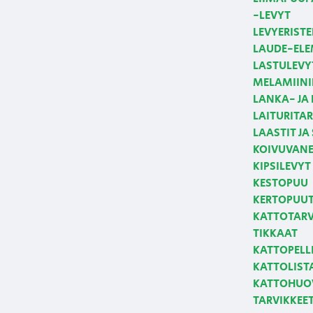
-LEVYT
LEVYERISTE
LAUDE-ELE
LASTULEVY
MELAMIINI
LANKA- JA
LAITURITAR
LAASTIT JA
KOIVUVANE
KIPSILEVYT
KESTOPUU
KERTOPUUT,
KATTOTARVI
TIKKAAT
KATTOPELLI
KATTOLIST
KATTOHUOV
TARVIKKEE