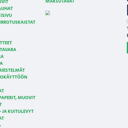
MAKSUTAVAT
UVIT
NAUHAT
ISIVU
 IRROTUSKAISTAT
TTEET
TAVARA
RA
JA
RJESTELMÄT
LKOKÄYTTÖÖN
AT
APERIT, MUOVIT
T
 JA KUITULEVYT
AT
A