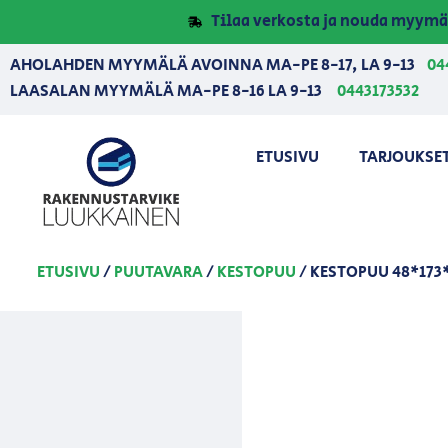
Tilaa verkosta ja nouda myymä
AHOLAHDEN MYYMÄLÄ AVOINNA MA-PE 8-17, LA 9-13
04
LAASALAN MYYMÄLÄ MA-PE 8-16 LA 9-13
0443173532
ETUSIVU
TARJOUKSE
ETUSIVU
/
PUUTAVARA
/
KESTOPUU
/ KESTOPUU 48*173