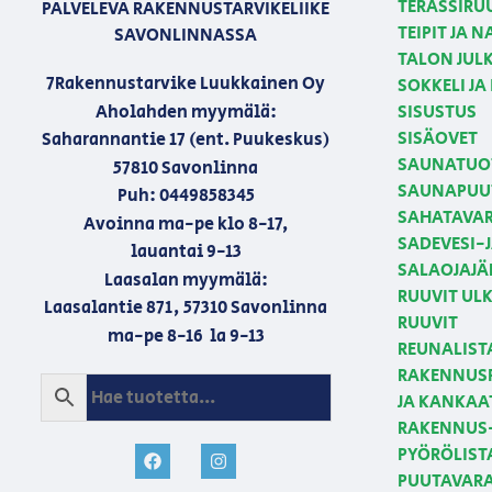
TERASSIRU
PALVELEVA RAKENNUSTARVIKELIIKE
TEIPIT JA 
SAVONLINNASSA
TALON JULK
7Rakennustarvike Luukkainen Oy
SOKKELI JA
Aholahden myymälä:
SISUSTUS
SISÄOVET
Saharannantie 17 (ent. Puukeskus)
SAUNATUO
57810 Savonlinna
SAUNAPUU
Puh: 0449858345
SAHATAVA
Avoinna ma-pe klo 8-17,
SADEVESI-
lauantai 9-13
SALAOJAJÄ
Laasalan myymälä:
RUUVIT U
Laasalantie 871, 57310 Savonlinna
RUUVIT
ma-pe 8-16 la 9-13
REUNALIST
RAKENNUSP
JA KANKAA
RAKENNUS-
PYÖRÖLIST
PUUTAVAR