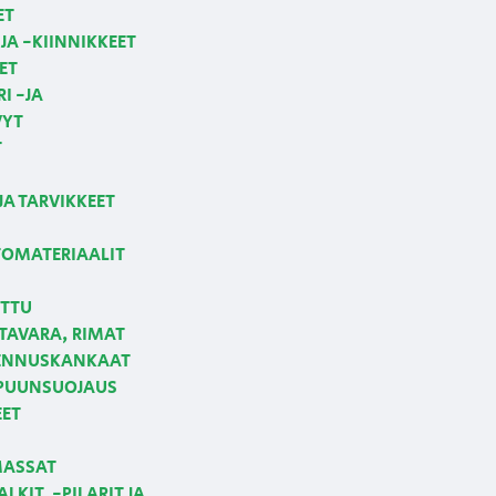
ET
JA -KIINNIKKEET
ET
I -JA
VYT
T
JA TARVIKKEET
OMATERIAALIT
ETTU
AVARA, RIMAT
NNUSKANKAAT
 PUUNSUOJAUS
EET
MASSAT
LKIT, -PILARIT JA