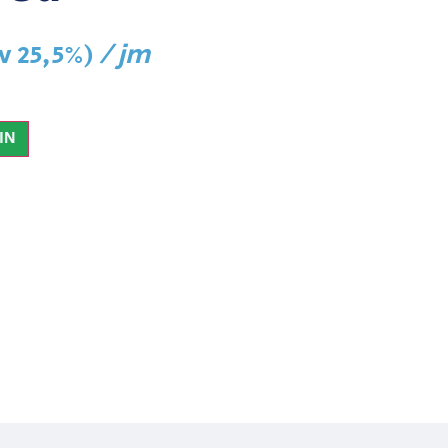
/ jm
lv 25,5%)
IN