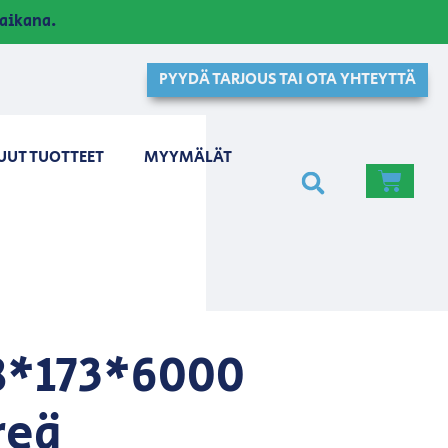
aikana.
PYYDÄ TARJOUS TAI OTA YHTEYTTÄ
UUT TUOTTEET
MYYMÄLÄT
8*173*6000
reä