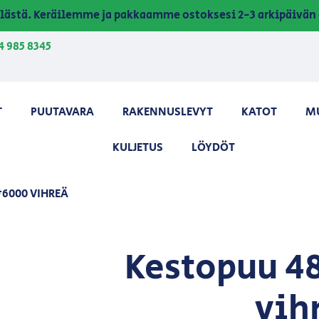
lästä. Keräilemme ja pakkaamme ostoksesi 2-3 arkipäivän 
4 985 8345
T
PUUTAVARA
RAKENNUSLEVYT
KATOT
M
KULJETUS
LÖYDÖT
*6000 VIHREÄ
Kestopuu 4
vih