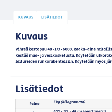
KUVAUS
LISÄTIEDOT
Kuvaus
Vihreä kestopuu 48×173×6000. Raaka-aine mitallis
Kestää maa- ja vesikosketusta. Käytetään ulkorak
laitureiden runkorakenteisiin. Käytetään myös j
Lisätiedot
7 kg (kilogramma)
Paino
600 × 173 × 48 cm (senttimetri)