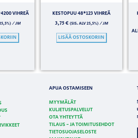
4200 VIHREÄ
KESTOPUU 48*123 VIHREÄ
3,75
€
/ JM
/ JM
 25,5%)
(SIS. ALV 25,5%)
AL
SKORIIN
LISÄÄ OSTOSKORIIN
APUA OSTAMISEEN
MYYMÄLÄT
S
KULJETUSPALVELUT
OUS
OTA YHTEYTTÄ
T
TILAUS - JA TOIMITUSEHDOT
RVIKKEET
TIETOSUOJASELOSTE