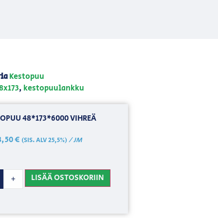
ia
Kestopuu
8x173
,
kestopuulankku
OPUU 48*173*6000 VIHREÄ
8,50
€
/ JM
(SIS. ALV 25,5%)
LISÄÄ OSTOSKORIIN
+