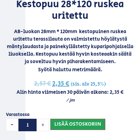
Kestopuu 28*120 ruskea
uritettu
AB-luokan 28mm * 120mm kestopuinen ruskea
uritettu terassilauta on valmistettu höylätystä
mäntylaudasta ja painekyllästetty kuparipohjaisella
liuoksella. Kestopuu kestää hyvin kosteaakin säätä
ja soveltuu hyvin piharakentamiseen.
Syötä haluttu metrimäärä.
2,57
€
2,35
€
(sis. alv 25,5%)
Alin hinta viimeisen 30 päivän aikana:
2,35
€
/ jm
Varastossa
LISÄÄ OSTOSKORIIN
-
+