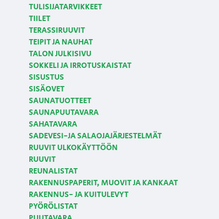
TULISIJATARVIKKEET
TIILET
TERASSIRUUVIT
TEIPIT JA NAUHAT
TALON JULKISIVU
SOKKELI JA IRROTUSKAISTAT
SISUSTUS
SISÄOVET
SAUNATUOTTEET
SAUNAPUUTAVARA
SAHATAVARA
SADEVESI-JA SALAOJAJÄRJESTELMÄT
RUUVIT ULKOKÄYTTÖÖN
RUUVIT
REUNALISTAT
RAKENNUSPAPERIT, MUOVIT JA KANKAAT
RAKENNUS- JA KUITULEVYT
PYÖRÖLISTAT
PUUTAVARA