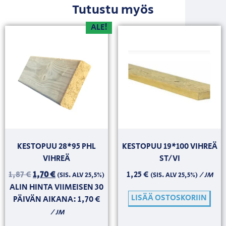
Tutustu myös
ALE!
KESTOPUU 28*95 PHL
KESTOPUU 19*100 VIHREÄ
VIHREÄ
ST/VI
1,87
€
1,70
€
1,25
€
/ JM
(SIS. ALV 25,5%)
(SIS. ALV 25,5%)
ALIN HINTA VIIMEISEN 30
LISÄÄ OSTOSKORIIN
PÄIVÄN AIKANA:
1,70
€
/ JM