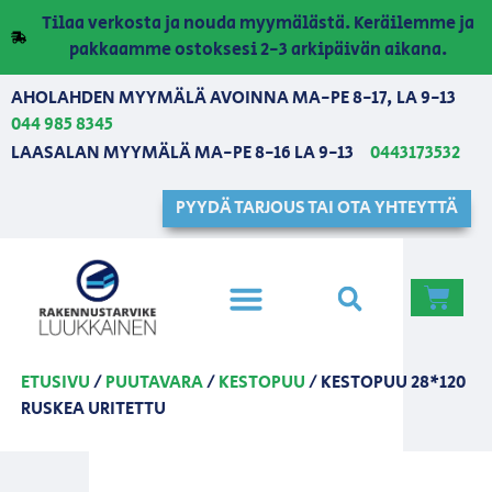
Tilaa verkosta ja nouda myymälästä. Keräilemme ja
pakkaamme ostoksesi 2-3 arkipäivän aikana.
AHOLAHDEN MYYMÄLÄ AVOINNA MA-PE 8-17, LA 9-13
044 985 8345
LAASALAN MYYMÄLÄ MA-PE 8-16 LA 9-13
0443173532
PYYDÄ TARJOUS TAI OTA YHTEYTTÄ
ETUSIVU
/
PUUTAVARA
/
KESTOPUU
/ KESTOPUU 28*120
RUSKEA URITETTU