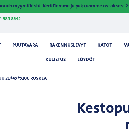
a nouda myymälästä. Keräilemme ja pakkaamme ostoksesi 2-
4 985 8345
T
PUUTAVARA
RAKENNUSLEVYT
KATOT
M
KULJETUS
LÖYDÖT
UU 21*45*5100 RUSKEA
Kestopu