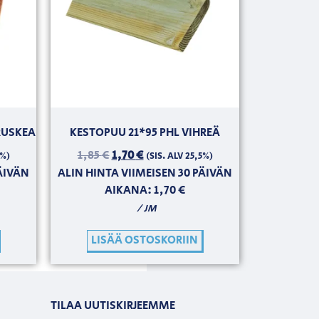
RUSKEA
KESTOPUU 21*95 PHL VIHREÄ
1,85
€
1,70
€
5%)
(SIS. ALV 25,5%)
PÄIVÄN
ALIN HINTA VIIMEISEN 30 PÄIVÄN
AIKANA:
1,70
€
/ JM
LISÄÄ OSTOSKORIIN
TILAA UUTISKIRJEEMME