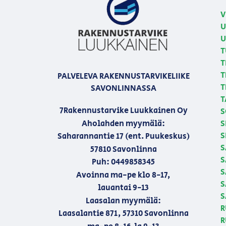
V
U
U
T
T
T
PALVELEVA RAKENNUSTARVIKELIIKE
T
SAVONLINNASSA
T
7Rakennustarvike Luukkainen Oy
S
Aholahden myymälä:
S
S
Saharannantie 17 (ent. Puukeskus)
S
57810 Savonlinna
S
Puh: 0449858345
S
Avoinna ma-pe klo 8-17,
S
lauantai 9-13
S
Laasalan myymälä:
R
Laasalantie 871, 57310 Savonlinna
R