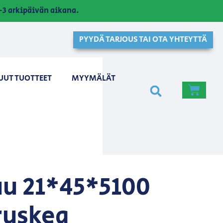
3 arkipäivän aikana.
PYYDÄ TARJOUS TAI OTA YHTEYTTÄ
UUT TUOTTEET
MYYMÄLÄT
u 21*45*5100
ruskea