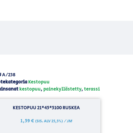
U
A/238
tekategoria
Kestopuu
insanat
kestopuu
,
painekyllästetty
,
terassi
KESTOPUU 21*45*5100 RUSKEA
1,59
€
/ JM
(SIS. ALV 25,5%)