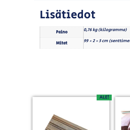
Lisätiedot
0,76 kg (kilogramma)
Paino
99 × 2 × 5 cm (senttime
Mitat
ALE!