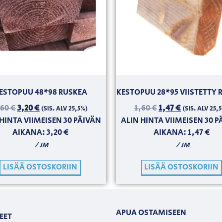
ESTOPUU 48*98 RUSKEA
KESTOPUU 28*95 VIISTETTY 
,60
€
3,20
€
1,60
€
1,47
€
(SIS. ALV 25,5%)
(SIS. ALV 25,
HINTA VIIMEISEN 30 PÄIVÄN
ALIN HINTA VIIMEISEN 30 
AIKANA:
3,20
€
AIKANA:
1,47
€
/ JM
/ JM
LISÄÄ OSTOSKORIIN
LISÄÄ OSTOSKORIIN
APUA OSTAMISEEN
EET