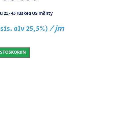
u 21×45 ruskea US mänty
/ jm
(sis. alv 25,5%)
OSTOSKORIIN