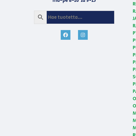
ma-pe 8-16 la 9-13
R
R
J
R
P
P
P
P
P
P
S
P
P
O
O
M
M
R