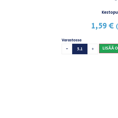
Kestopu
1,59
€
Varastossa
LISÄÄ 
-
+