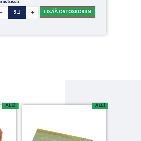
rastossa
LISÄÄ OSTOSKORIIN
-
+
ALE!
ALE!