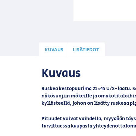
KUVAUS
LISÄTIEDOT
Kuvaus
Ruskea kestopuurima 21×45 U/S-laatu. So
näkösuojiin mökeille ja omakotitaloihin
kyllästeellä, johon on lisätty ruskeaa p
Pituudet voivat vaihdella, myydään täys
tarvittaessa kaupasta yhteydenottolom