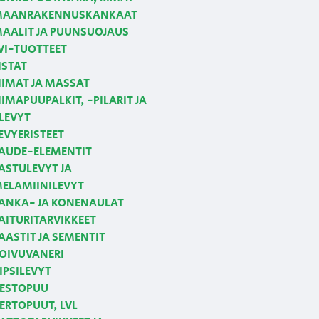
AANRAKENNUSKANKAAT
AALIT JA PUUNSUOJAUS
VI-TUOTTEET
ISTAT
IIMAT JA MASSAT
IIMAPUUPALKIT, -PILARIT JA
LEVYT
EVYERISTEET
AUDE-ELEMENTIT
ASTULEVYT JA
ELAMIINILEVYT
ANKA- JA KONENAULAT
AITURITARVIKKEET
AASTIT JA SEMENTIT
OIVUVANERI
IPSILEVYT
ESTOPUU
ERTOPUUT, LVL