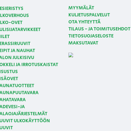
MYYMÄLÄT
ESIERISTYS
KULJETUSPALVELUT
LKOVERHOUS
OTA YHTEYTTÄ
LKO-OVET
TILAUS - JA TOIMITUSEHDOT
ULISIJATARVIKKEET
TIETOSUOJASELOSTE
IILET
MAKSUTAVAT
ERASSIRUUVIT
EIPIT JA NAUHAT
ALON JULKISIVU
OKKELI JA IRROTUSKAISTAT
ISUSTUS
ISÄOVET
AUNATUOTTEET
AUNAPUUTAVARA
AHATAVARA
ADEVESI-JA
ALAOJAJÄRJESTELMÄT
UUVIT ULKOKÄYTTÖÖN
UUVIT