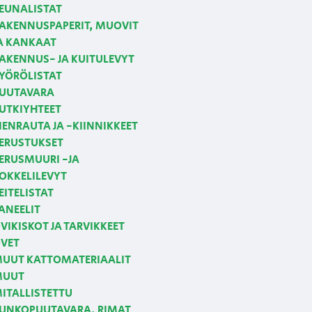
EUNALISTAT
AKENNUSPAPERIT, MUOVIT
A KANKAAT
AKENNUS- JA KUITULEVYT
YÖRÖLISTAT
UUTAVARA
UTKIYHTEET
IENRAUTA JA -KIINNIKKEET
ERUSTUKSET
ERUSMUURI -JA
OKKELILEVYT
EITELISTAT
ANEELIT
VIKISKOT JA TARVIKKEET
VET
UUT KATTOMATERIAALIT
MUUT
ITALLISTETTU
UNKOPUUTAVARA, RIMAT