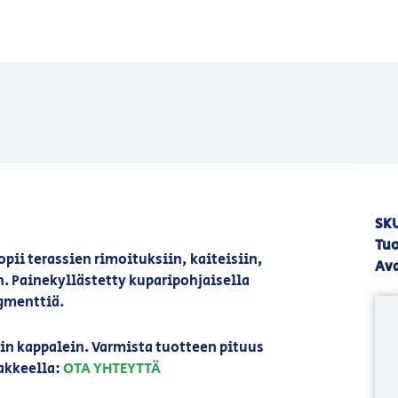
SK
Tuo
pii terassien rimoituksiin, kaiteisiin,
Ava
. Painekyllästetty kuparipohjaisella
igmenttiä.
in kappalein. Varmista tuotteen pituus
akkeella:
OTA YHTEYTTÄ