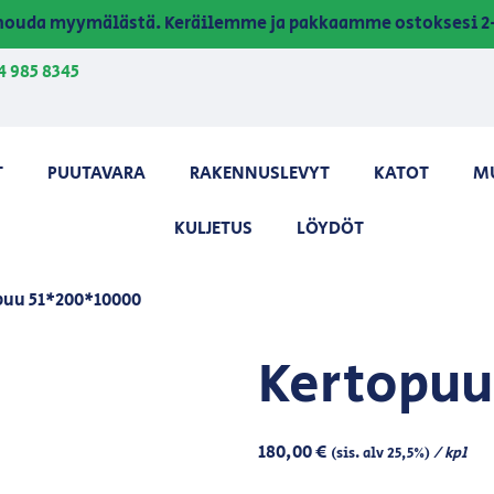
a nouda myymälästä. Keräilemme ja pakkaamme ostoksesi 2-
4 985 8345
T
PUUTAVARA
RAKENNUSLEVYT
KATOT
M
KULJETUS
LÖYDÖT
puu 51*200*10000
Kertopuu
180,00
€
/ kpl
(sis. alv 25,5%)