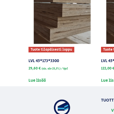
Tuote tilapäisesti loppu
Tuote 
LVL 45*173*3300
LVL 45
29,60
€
122,00
/ kpl
(sis. alv 25,5%)
Lue lisää
Lue li
TUOTT
V