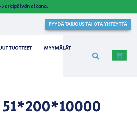
3 arkipäivän aikana.
PYYDÄ TARJOUS TAI OTA YHTEYTTÄ
UUT TUOTTEET
MYYMÄLÄT
 51*200*10000