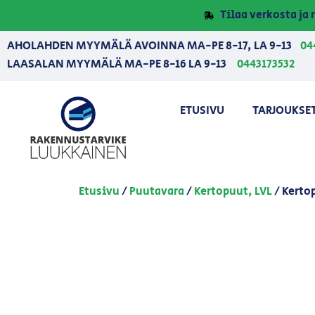
Tilaa verkosta j
AHOLAHDEN MYYMÄLÄ AVOINNA MA-PE 8-17, LA 9-13
04
LAASALAN MYYMÄLÄ MA-PE 8-16 LA 9-13
0443173532
ETUSIVU
TARJOUKSE
Etusivu
/
Puutavara
/
Kertopuut, LVL
/ Kerto