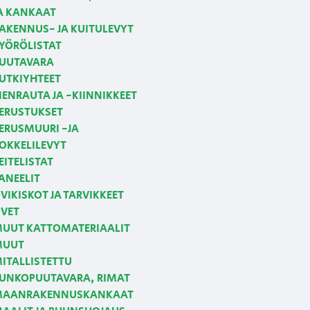
A KANKAAT
AKENNUS- JA KUITULEVYT
YÖRÖLISTAT
UUTAVARA
UTKIYHTEET
IENRAUTA JA -KIINNIKKEET
ERUSTUKSET
ERUSMUURI -JA
OKKELILEVYT
EITELISTAT
ANEELIT
VIKISKOT JA TARVIKKEET
VET
UUT KATTOMATERIAALIT
MUUT
ITALLISTETTU
UNKOPUUTAVARA, RIMAT
AANRAKENNUSKANKAAT