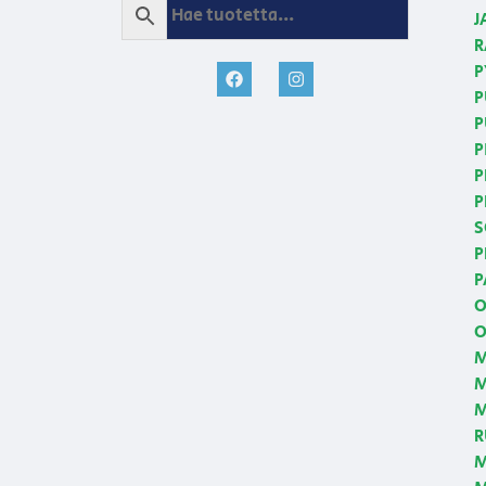
J
R
P
P
P
P
P
P
S
P
P
O
O
M
M
R
M