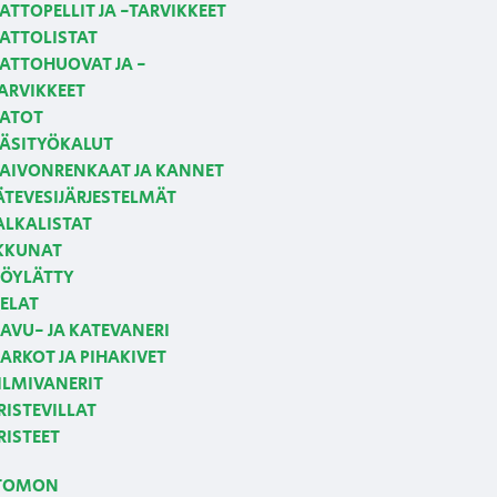
ATTOPELLIT JA -TARVIKKEET
ATTOLISTAT
ATTOHUOVAT JA -
ARVIKKEET
ATOT
ÄSITYÖKALUT
AIVONRENKAAT JA KANNET
ÄTEVESIJÄRJESTELMÄT
ALKALISTAT
KKUNAT
ÖYLÄTTY
ELAT
AVU- JA KATEVANERI
ARKOT JA PIHAKIVET
ILMIVANERIT
RISTEVILLAT
RISTEET
TOMON