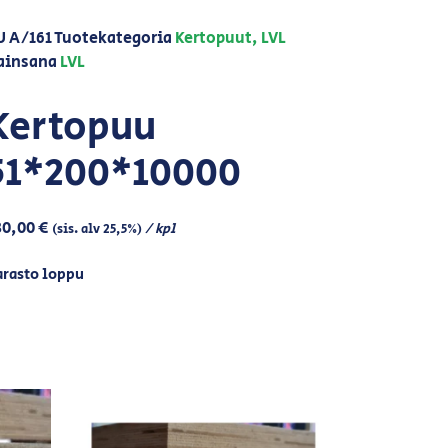
U
A/161
Tuotekategoria
Kertopuut, LVL
ainsana
LVL
Kertopuu
51*200*10000
80,00
€
/ kpl
(sis. alv 25,5%)
arasto loppu