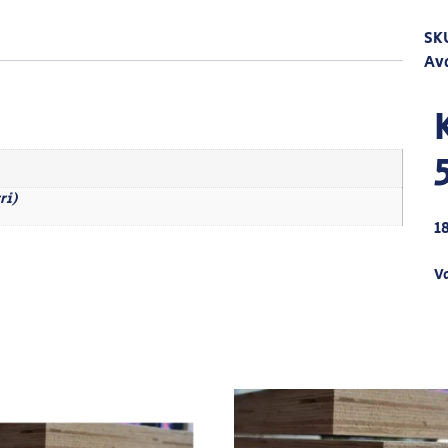
SK
Av
ri)
1
V