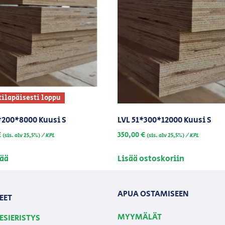
tilapäisesti loppu
*200*8000 Kuusi S
LVL 51*300*12000 Kuusi S
€
350,00
€
/ KPL
/ KPL
(sis. alv 25,5%)
(sis. alv 25,5%)
sää
Lisää ostoskoriin
APUA OSTAMISEEN
EET
MYYMÄLÄT
ESIERISTYS