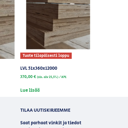
Tuote tilapäisesti loppu
LVL 51x360x12000
370,00
€
/ KPL
(sis. alv 25,5%)
Lue lisää
TILAA UUTISKIRJEEMME
Saat parhaat vinkit ja tiedot