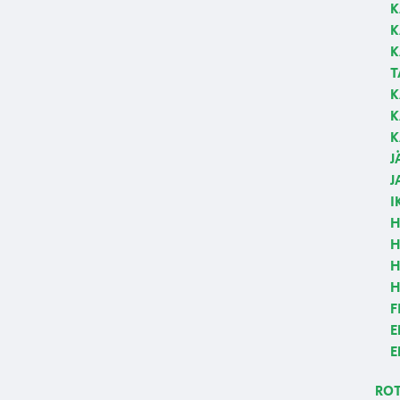
K
K
K
T
K
K
K
J
J
I
H
H
H
H
F
E
E
RO