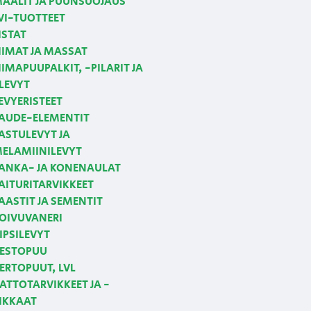
AALIT JA PUUNSUOJAUS
VI-TUOTTEET
ISTAT
IIMAT JA MASSAT
IIMAPUUPALKIT, -PILARIT JA
LEVYT
EVYERISTEET
AUDE-ELEMENTIT
ASTULEVYT JA
ELAMIINILEVYT
ANKA- JA KONENAULAT
AITURITARVIKKEET
AASTIT JA SEMENTIT
OIVUVANERI
IPSILEVYT
ESTOPUU
ERTOPUUT, LVL
ATTOTARVIKKEET JA -
IKKAAT