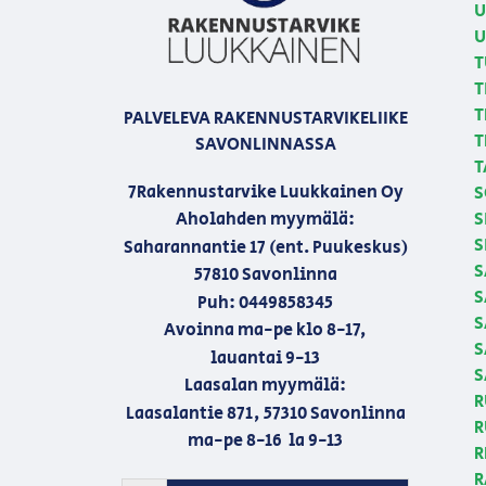
U
U
T
T
T
PALVELEVA RAKENNUSTARVIKELIIKE
T
SAVONLINNASSA
T
7Rakennustarvike Luukkainen Oy
S
Aholahden myymälä:
S
S
Saharannantie 17 (ent. Puukeskus)
S
57810 Savonlinna
S
Puh: 0449858345
S
Avoinna ma-pe klo 8-17,
S
lauantai 9-13
S
Laasalan myymälä:
R
Laasalantie 871, 57310 Savonlinna
R
ma-pe 8-16 la 9-13
R
R