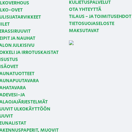
KULJETUSPALVELUT
LKOVERHOUS
OTA YHTEYTTÄ
LKO-OVET
TILAUS - JA TOIMITUSEHDOT
ULISIJATARVIKKEET
TIETOSUOJASELOSTE
IILET
MAKSUTAVAT
ERASSIRUUVIT
EIPIT JA NAUHAT
ALON JULKISIVU
OKKELI JA IRROTUSKAISTAT
ISUSTUS
ISÄOVET
AUNATUOTTEET
AUNAPUUTAVARA
AHATAVARA
ADEVESI-JA
ALAOJAJÄRJESTELMÄT
UUVIT ULKOKÄYTTÖÖN
UUVIT
EUNALISTAT
AKENNUSPAPERIT, MUOVIT