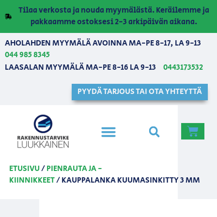
Tilaa verkosta ja nouda myymälästä. Keräilemme ja
pakkaamme ostoksesi 2-3 arkipäivän aikana.
AHOLAHDEN MYYMÄLÄ AVOINNA MA-PE 8-17, LA 9-13
044 985 8345
LAASALAN MYYMÄLÄ MA-PE 8-16 LA 9-13
0443173532
PYYDÄ TARJOUS TAI OTA YHTEYTTÄ
ETUSIVU
/
PIENRAUTA JA -
KIINNIKKEET
/ KAUPPALANKA KUUMASINKITTY 3 MM