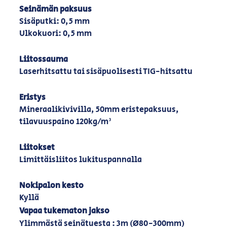
Seinämän paksuus
Sisäputki: 0,5 mm
Ulkokuori: 0,5 mm
Liitossauma
Laserhitsattu tai sisäpuolisesti TIG-hitsattu
Eristys
Mineraalikivivilla, 50mm eristepaksuus,
tilavuuspaino 120kg/m³
Liitokset
Limittäisliitos lukituspannalla
Nokipalon kesto
Kyllä
Vapaa tukematon jakso
Ylimmästä seinätuesta : 3m (Ø80-300mm)