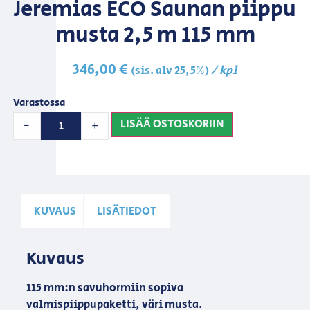
Jeremias ECO Saunan piippu
musta 2,5 m 115 mm
346,00
€
/ kpl
(sis. alv 25,5%)
Varastossa
LISÄÄ OSTOSKORIIN
-
+
KUVAUS
LISÄTIEDOT
Kuvaus
115 mm:n savuhormiin sopiva
valmispiippupaketti, väri musta.