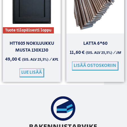
Tuote tilapäisesti loppu
HTT605 NOKILUUKKU
LATTA 6*60
MUSTA 130X130
11,60
€
/ JM
(SIS. ALV 25,5%)
49,00
€
/ KPL
(SIS. ALV 25,5%)
LISÄÄ OSTOSKORIIN
LUE LISÄÄ