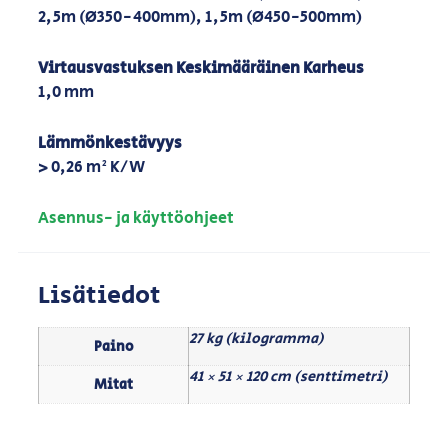
2,5m (Ø350-400mm), 1,5m (Ø450-500mm)
Virtausvastuksen Keskimääräinen Karheus
1,0 mm
Lämmönkestävyys
> 0,26 m² K/W
Asennus- ja käyttöohjeet
Lisätiedot
27 kg (kilogramma)
Paino
41 × 51 × 120 cm (senttimetri)
Mitat