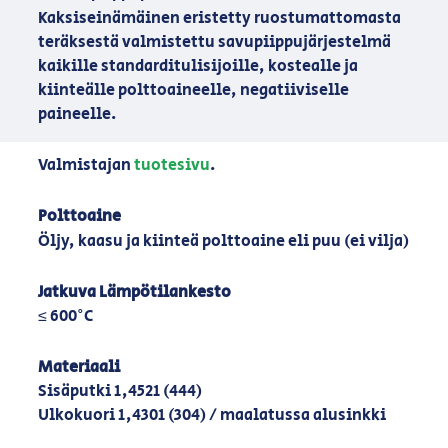
Kaksiseinämäinen eristetty ruostumattomasta
teräksestä valmistettu savupiippujärjestelmä
kaikille standarditulisijoille, kostealle ja
kiinteälle polttoaineelle, negatiiviselle
paineelle.
Valmistajan
tuotesivu
.
Polttoaine
Öljy, kaasu ja kiinteä polttoaine eli puu (ei vilja)
Jatkuva Lämpötilankesto
≤ 600°C
Materiaali
Sisäputki 1,4521 (444)
Ulkokuori 1,4301 (304) / maalatussa alusinkki