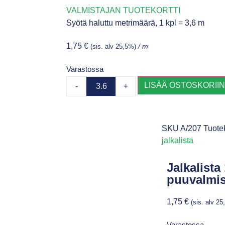
VALMISTAJAN TUOTEKORTTI
Syötä haluttu metrimäärä, 1 kpl = 3,6 m
1,75
€
(sis. alv 25,5%)
/ m
Varastossa
LISÄÄ OSTOSKORII
-
+
SKU
A/207
Tuote
jalkalista
Jalkalista
puuvalmi
1,75
€
(sis. alv 2