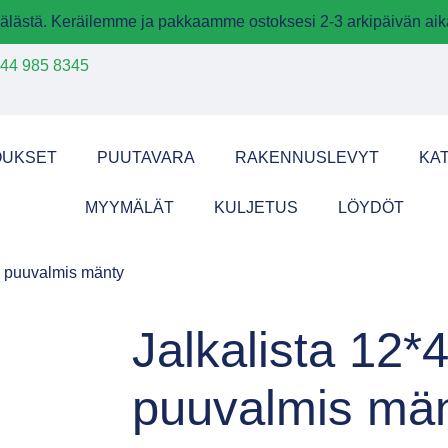
älästä. Keräilemme ja pakkaamme ostoksesi 2-3 arkipäivän aik
44 985 8345
OUKSET
PUUTAVARA
RAKENNUSLEVYT
KA
MYYMÄLÄT
KULJETUS
LÖYDÖT
0 puuvalmis mänty
Jalkalista 12*
puuvalmis mä