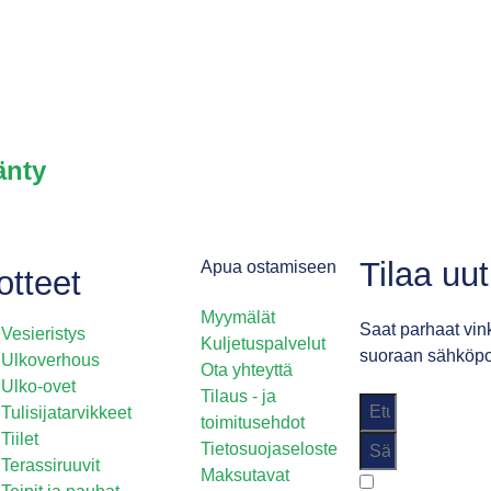
änty
Tilaa uu
Apua ostamiseen
otteet
Myymälät
Saat parhaat vink
Vesieristys
Kuljetuspalvelut
suoraan sähköpos
Ulkoverhous
Ota yhteyttä
Ulko-ovet
Tilaus - ja
Tulisijatarvikkeet
toimitusehdot
Tiilet
Tietosuojaseloste
Terassiruuvit
Maksutavat