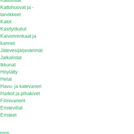
Kattolistat
Kattohuovat ja -
tarvikkeet
Katot
Käsityökalut
Kaivonrenkaat ja
kannet
Jätevesijärjestelmät
Jalkalistat
Ikkunat
Höylätty
Helat
Havu- ja katevaneri
Harkot ja pihakivet
Filmivanerit
Eristevillat
Eristeet
omon