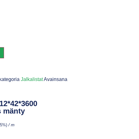
N
kategoria
Jalkalistat
Avainsana
 12*42*3600
s mänty
5,5%)
/ m