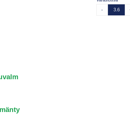
Varastossa
-
uuvalm
 mänty