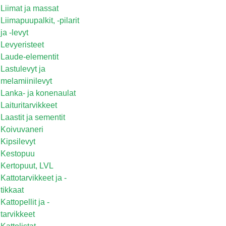
Liimat ja massat
Liimapuupalkit, -pilarit
ja -levyt
Levyeristeet
Laude-elementit
Lastulevyt ja
melamiinilevyt
Lanka- ja konenaulat
Laituritarvikkeet
Laastit ja sementit
Koivuvaneri
Kipsilevyt
Kestopuu
Kertopuut, LVL
Kattotarvikkeet ja -
tikkaat
Kattopellit ja -
tarvikkeet