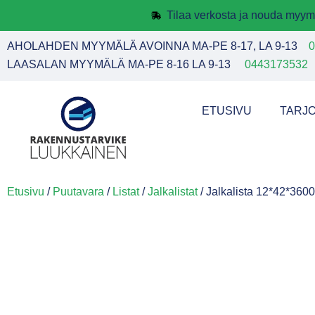
Tilaa verkosta ja nouda myym
AHOLAHDEN MYYMÄLÄ AVOINNA MA-PE 8-17, LA 9-13
0
LAASALAN MYYMÄLÄ MA-PE 8-16 LA 9-13
0443173532
ETUSIVU
TARJ
Etusivu
/
Puutavara
/
Listat
/
Jalkalistat
/ Jalkalista 12*42*360