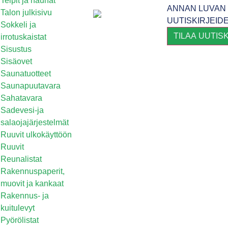
Teipit ja nauhat
ANNAN LUVAN 
Talon julkisivu
UUTISKIRJEID
Sokkeli ja
TILAA UUTIS
irrotuskaistat
Sisustus
Sisäovet
Saunatuotteet
Saunapuutavara
Sahatavara
Sadevesi-ja
salaojajärjestelmät
Ruuvit ulkokäyttöön
Ruuvit
Reunalistat
Rakennuspaperit,
muovit ja kankaat
Rakennus- ja
kuitulevyt
Pyörölistat