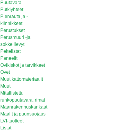
Puutavara
Putkiyhteet
Pienrauta ja -
kiinnikkeet
Perustukset
Perusmuuri -ja
sokkelilevyt
Peitelistat
Paneelit
Ovikiskot ja tarvikkeet
Ovet
Muut kattomateriaalit
Muut
Mitallistettu
runkopuutavara, rimat
Maanrakennuskankaat
Maalit ja puunsuojaus
LVI-tuotteet
Listat