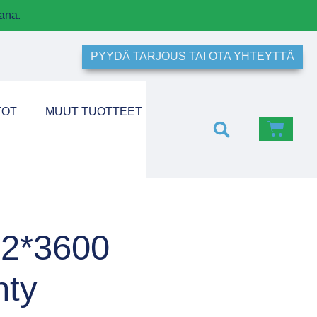
ana.
PYYDÄ TARJOUS TAI OTA YHTEYTTÄ
TOT
MUUT TUOTTEET
42*3600
nty