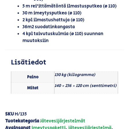
5 m rei’ittämätöntä ilmastusputkea (ø 110)
30 m imeytysputkea (ø 110)
2 kpl ilmastushattuja (ø 110)
36m2 suodatinkangasta
4 kpl taivutuskulmia (ø 110) suunnan
muutoksiin
Lisätiedot
130 kg (kilogramma)
Paino
140 × 236 × 120 cm (senttimetri)
Mitat
SKU
H/135
Tuotekategoria
Jätevesijärjestelmät
Avainsanat
imeytyspaketti
,
jätevesijärjestelmä
,