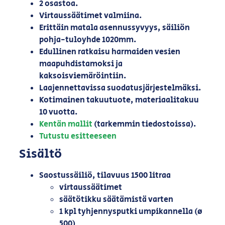
2 osastoa.
Virtaussäätimet valmiina.
Erittäin matala asennussyvyys, säiliön
pohja-tuloyhde 1020mm.
Edullinen ratkaisu harmaiden vesien
maapuhdistamoksi ja
kaksoisviemäröintiin.
Laajennettavissa suodatusjärjestelmäksi.
Kotimainen takuutuote, materiaalitakuu
10 vuotta.
Kentän mallit
(tarkemmin tiedostoissa).
Tutustu esitteeseen
Sisältö
Saostussäiliö, tilavuus 1500 litraa
virtaussäätimet
säätötikku säätämistä varten
1 kpl tyhjennysputki umpikannella (ø
500)