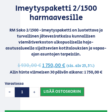
Imeytyspaketti 2/1500
harmaavesille
RM Sako 2/1500 -imeytyspaketti on luotettava ja
turvallinen jätevesiratkaisu kunnallisen
viemäriverkoston ulkopuolisella haja-
asutusalueella sijaitsevien kotitalouksien ja vapaa-
ajan asuntojen tarpeisiin.
1 930,00
€
1 750,00
€
(sis. alv 25,5%)
Alin hinta viimeisen 30 päivän aikana:
1 750,00
€
Varastossa
LISÄÄ OSTOSKORIIN
-
+