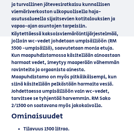
ja turvallinen jätevesiratkaisu kunnallisen
viemäriverkoston ulkopuolisella haja-
asutusalueella sijaitsevien kotitalouksien ja
vapaa-ajan asuntojen tarpeisiin.
Käytettäessä kaksoisviemäröintijärjestelmää,
jolloin wc-vedet johdetaan umpisäiliöön (RM
5500 -umpisäiliö), saavutetaan monia etuja.
Kun maapuhdistamossa käsitellään ainoastaan
harmaat vedet, imeytyy maaperään vähemmän
ravinteita ja orgaanista ainesta.
Maapuhdistamo on myös pitkäikäisempi, kun
siinä käsitellään pelkästään harmaita vesiä.
Johdettaessa umpisäiliöön vain wc-vedet,
tarvitsee se tyhjentää harvemmin. RM Sako
2/1500 on saatavana myös jakokaivolla.
Ominaisuudet
Tilavuus 1500 litraa.