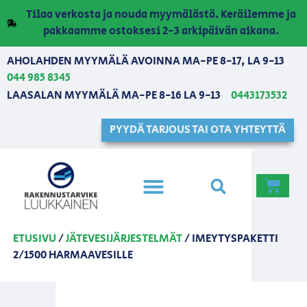
Tilaa verkosta ja nouda myymälästä. Keräilemme ja
pakkaamme ostoksesi 2-3 arkipäivän aikana.
AHOLAHDEN MYYMÄLÄ AVOINNA MA-PE 8-17, LA 9-13
044 985 8345
LAASALAN MYYMÄLÄ MA-PE 8-16 LA 9-13
0443173532
PYYDÄ TARJOUS TAI OTA YHTEYTTÄ
ETUSIVU
/
JÄTEVESIJÄRJESTELMÄT
/ IMEYTYSPAKETTI
2/1500 HARMAAVESILLE