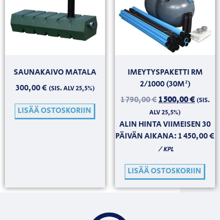
SAUNAKAIVO MATALA
IMEYTYSPAKETTI RM
2/1000 (30M²)
300,00
€
(SIS. ALV 25,5%)
1 790,00
€
1 500,00
€
(SIS.
LISÄÄ OSTOSKORIIN
ALV 25,5%)
ALIN HINTA VIIMEISEN 30
PÄIVÄN AIKANA:
1 450,00
€
/ KPL
LISÄÄ OSTOSKORIIN