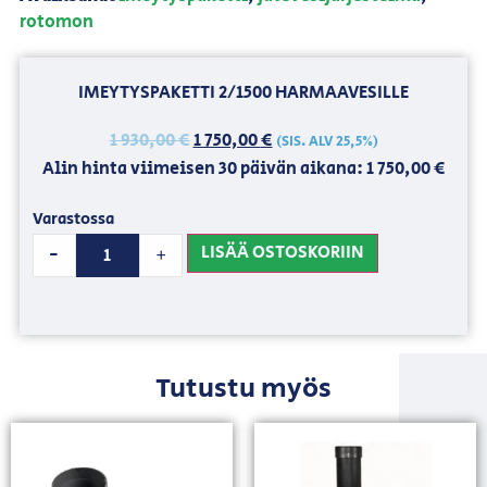
rotomon
IMEYTYSPAKETTI 2/1500 HARMAAVESILLE
1 930,00
€
1 750,00
€
(SIS. ALV 25,5%)
Alin hinta viimeisen 30 päivän aikana:
1 750,00
€
Varastossa
LISÄÄ OSTOSKORIIN
-
+
Tutustu myös