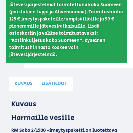
Jätevesijärjestelmät toimitettuna koko Suomeen
(poislukien Lappi ja Ahvenanmaa). Toimitushinta:
125 € imeytyspaketeille/umpisäiliöille ja 99 €
pienemmille jätevesiratkaisuille. Lisää
ostoskoriin ja valitse toimitustavaksi:
”Kotiinkuljetus koko Suomeen”. Kyseinen
toimitushinnasto koskee vain
jätevesijärjestelmiä.
KUVAUS
LISÄTIEDOT
Kuvaus
Harmaille vesille
RM Sako 2/1500 -imeytyspaketti on luotettava