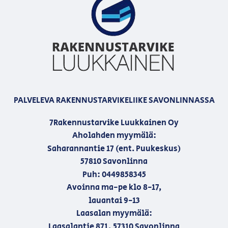
PALVELEVA RAKENNUSTARVIKELIIKE SAVONLINNASSA
7Rakennustarvike Luukkainen Oy
Aholahden myymälä:
Saharannantie 17 (ent. Puukeskus)
57810 Savonlinna
Puh: 0449858345
Avoinna ma-pe klo 8-17,
lauantai 9-13
Laasalan myymälä:
Laasalantie 871, 57310 Savonlinna