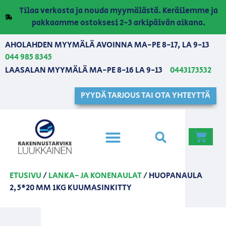
Tilaa verkosta ja nouda myymälästä. Keräilemme ja
pakkaamme ostoksesi 2-3 arkipäivän aikana.
AHOLAHDEN MYYMÄLÄ AVOINNA MA-PE 8-17, LA 9-13
044 985 8345
LAASALAN MYYMÄLÄ MA-PE 8-16 LA 9-13
0443173532
PYYDÄ TARJOUS TAI OTA YHTEYTTÄ
ETUSIVU
/
LANKA- JA KONENAULAT
/ HUOPANAULA
2,5*20 MM 1KG KUUMASINKITTY