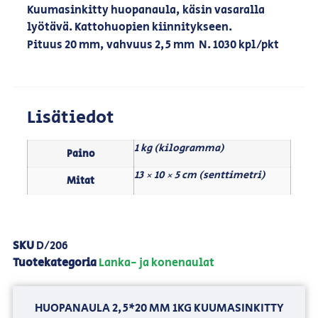
Kuumasinkitty huopanaula, käsin vasaralla
lyötävä. Kattohuopien kiinnitykseen.
Pituus 20 mm, vahvuus 2,5 mm N. 1030 kpl/pkt
Lisätiedot
1 kg (kilogramma)
Paino
13 × 10 × 5 cm (senttimetri)
Mitat
SKU
D/206
Tuotekategoria
Lanka- ja konenaulat
HUOPANAULA 2,5*20 MM 1KG KUUMASINKITTY