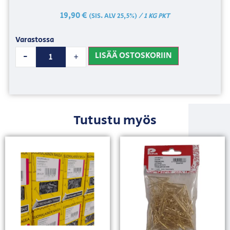
19,90
€
/ 1 KG PKT
(SIS. ALV 25,5%)
Varastossa
LISÄÄ OSTOSKORIIN
-
+
Tutustu myös