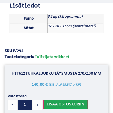
Lisätiedot
5,1 kg (kilogramma)
Paino
37 × 20 × 11 cm (senttimetri)
Mitat
SKU
E/294
Tuotekategoria
Tulisijatarvikkeet
HTT612 TUHKALUUKKU TÄYSMUSTA 270X130 MM
140,00
€
/ KPL
(SIS. ALV 25,5%)
Varastossa
LISÄÄ OSTOSKORIIN
-
+