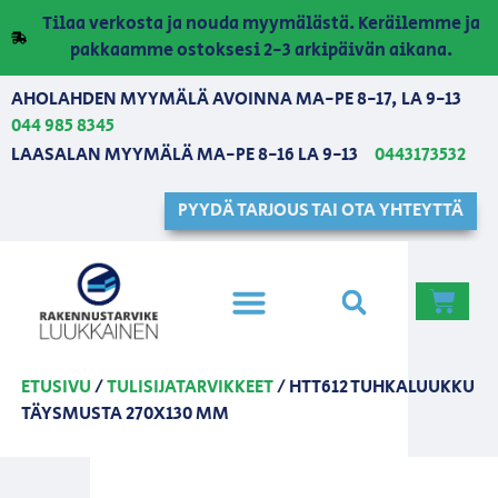
Tilaa verkosta ja nouda myymälästä. Keräilemme ja
pakkaamme ostoksesi 2-3 arkipäivän aikana.
AHOLAHDEN MYYMÄLÄ AVOINNA MA-PE 8-17, LA 9-13
044 985 8345
LAASALAN MYYMÄLÄ MA-PE 8-16 LA 9-13
0443173532
PYYDÄ TARJOUS TAI OTA YHTEYTTÄ
ETUSIVU
/
TULISIJATARVIKKEET
/ HTT612 TUHKALUUKKU
TÄYSMUSTA 270X130 MM