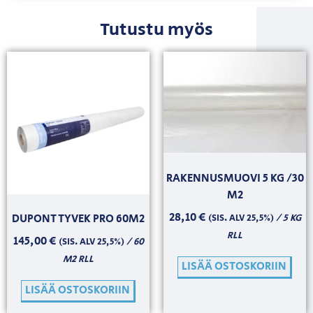
Tutustu myös
RAKENNUSMUOVI 5 KG /30
M2
28,10
€
/ 5 KG
DUPONT TYVEK PRO 60M2
(SIS. ALV 25,5%)
RLL
145,00
€
/ 60
(SIS. ALV 25,5%)
M2 RLL
LISÄÄ OSTOSKORIIN
LISÄÄ OSTOSKORIIN