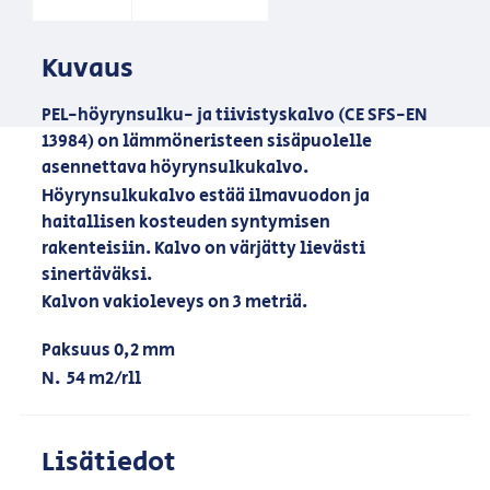
Kuvaus
PEL-höyrynsulku- ja tiivistyskalvo (CE SFS-EN
13984) on lämmöneristeen sisäpuolelle
asennettava höyrynsulkukalvo.
Höyrynsulkukalvo estää ilmavuodon ja
haitallisen kosteuden syntymisen
rakenteisiin. Kalvo on värjätty lievästi
sinertäväksi.
Kalvon vakioleveys on 3 metriä.
Paksuus 0,2 mm
N. 54 m2/rll
Lisätiedot