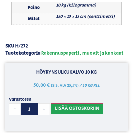
10 kg (kilogramma)
Paino
150 × 13 × 13 cm (senttimetri)
Mitat
SKU
H/272
Tuotekategoria
Rakennuspaperit, muovit ja kankaat
HÖYRYNSULKUKALVO 10 KG
50,00
€
/ 10 KG RLL
(SIS. ALV 25,5%)
Varastossa
LISÄÄ OSTOSKORIIN
-
+