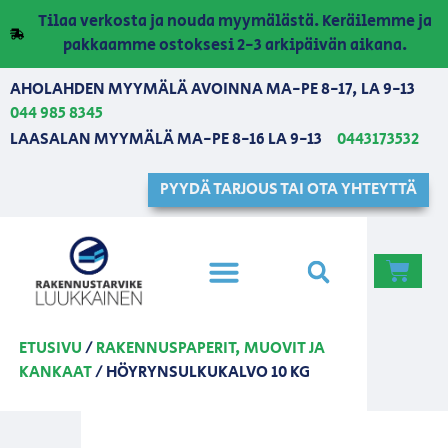
Tilaa verkosta ja nouda myymälästä. Keräilemme ja
pakkaamme ostoksesi 2-3 arkipäivän aikana.
AHOLAHDEN MYYMÄLÄ AVOINNA MA-PE 8-17, LA 9-13
044 985 8345
LAASALAN MYYMÄLÄ MA-PE 8-16 LA 9-13
0443173532
PYYDÄ TARJOUS TAI OTA YHTEYTTÄ
ETUSIVU
/
RAKENNUSPAPERIT, MUOVIT JA
KANKAAT
/ HÖYRYNSULKUKALVO 10 KG