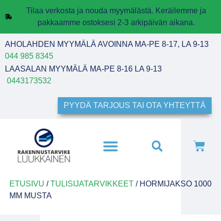
Tilaa verkosta ja nouda myymälästä. Keräilemme ja
pakkaamme ostoksesi 2-3 arkipäivän aikana.
AHOLAHDEN MYYMÄLÄ AVOINNA MA-PE 8-17, LA 9-13
044 985 8345
LAASALAN MYYMÄLÄ MA-PE 8-16 LA 9-13
0443173532
PYYDÄ TARJOUS TAI OTA YHTEYTTÄ
ETUSIVU
/
TULISIJATARVIKKEET
/ HORMIJAKSO 1000
MM MUSTA