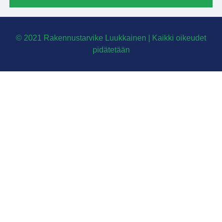
© 2021 Rakennustarvike Luukkainen | Kaikki oikeudet
pidätetään