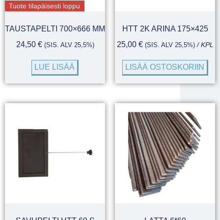
Tuote tilapäisesti loppu
TAUSTAPELTI 700×666 MM
HTT 2K ARINA 175×425
24,50
€
25,00
€
(SIS. ALV 25,5%)
(SIS. ALV 25,5%)
/ KPL
LUE LISÄÄ
LISÄÄ OSTOSKORIIN