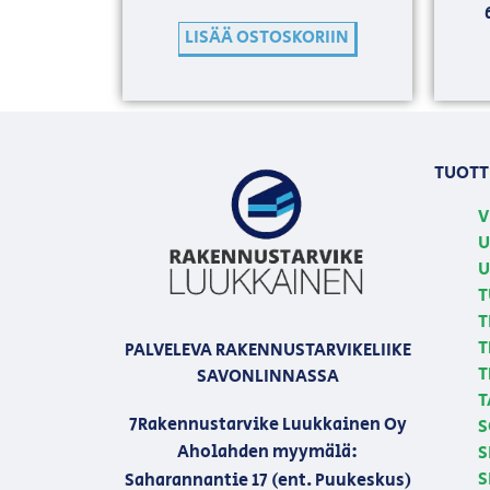
LISÄÄ OSTOSKORIIN
TUOTT
V
U
U
T
T
T
PALVELEVA RAKENNUSTARVIKELIIKE
T
SAVONLINNASSA
T
7Rakennustarvike Luukkainen Oy
S
Aholahden myymälä:
S
S
Saharannantie 17 (ent. Puukeskus)