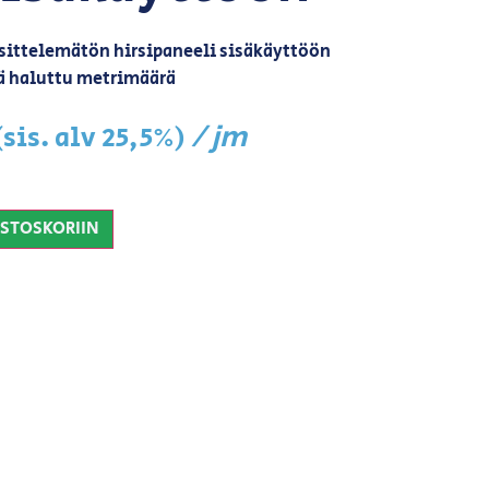
äsittelemätön hirsipaneeli sisäkäyttöön
ä haluttu metrimäärä
/ jm
(sis. alv 25,5%)
OSTOSKORIIN