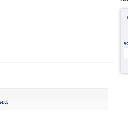
Va
etri)