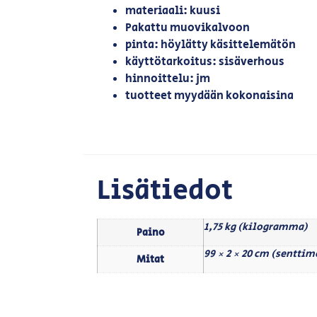
materiaali: kuusi
Pakattu muovikalvoon
pinta: höylätty käsittelemätön
käyttötarkoitus: sisäverhous
hinnoittelu: jm
tuotteet myydään kokonaisina
Lisätiedot
1,75 kg (kilogramma)
Paino
99 × 2 × 20 cm (senttim
Mitat