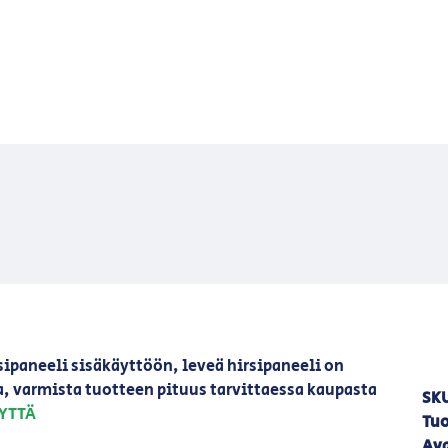
sipaneeli sisäkäyttöön, leveä hirsipaneeli on
a, varmista tuotteen pituus tarvittaessa kaupasta
SK
YTTÄ
Tuo
Ava