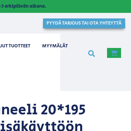
3 arkipäivän aikana.
PYYDÄ TARJOUS TAI OTA YHTEYTTÄ
UUT TUOTTEET
MYYMÄLÄT
aneeli 20*195
sisäkäyttöön