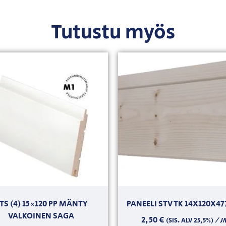
Tutustu myös
TS (4) 15×120 PP MÄNTY
PANEELI STV TK 14X120X47
VALKOINEN SAGA
2,50
€
/ J
(SIS. ALV 25,5%)