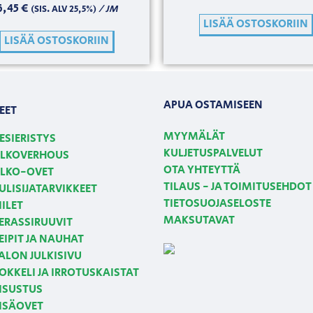
6,45
€
/ JM
(SIS. ALV 25,5%)
LISÄÄ OSTOSKORIIN
LISÄÄ OSTOSKORIIN
APUA OSTAMISEEN
EET
MYYMÄLÄT
ESIERISTYS
KULJETUSPALVELUT
LKOVERHOUS
OTA YHTEYTTÄ
LKO-OVET
TILAUS - JA TOIMITUSEHDOT
ULISIJATARVIKKEET
TIETOSUOJASELOSTE
IILET
MAKSUTAVAT
ERASSIRUUVIT
EIPIT JA NAUHAT
ALON JULKISIVU
OKKELI JA IRROTUSKAISTAT
ISUSTUS
ISÄOVET