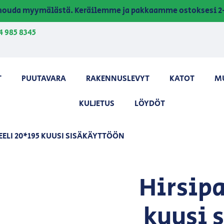
a nouda myymälästä. Keräilemme ja pakkaamme ostoksesi 2-
4 985 8345
T
PUUTAVARA
RAKENNUSLEVYT
KATOT
M
KULJETUS
LÖYDÖT
EELI 20*195 KUUSI SISÄKÄYTTÖÖN
Hirsip
kuusi 