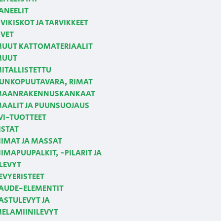
ANEELIT
VIKISKOT JA TARVIKKEET
VET
UUT KATTOMATERIAALIT
MUUT
ITALLISTETTU
UNKOPUUTAVARA, RIMAT
AANRAKENNUSKANKAAT
AALIT JA PUUNSUOJAUS
VI-TUOTTEET
ISTAT
IIMAT JA MASSAT
IIMAPUUPALKIT, -PILARIT JA
LEVYT
EVYERISTEET
AUDE-ELEMENTIT
ASTULEVYT JA
ELAMIINILEVYT