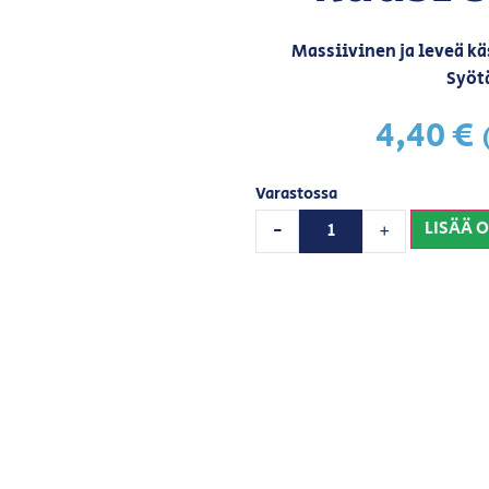
Massiivinen ja leveä k
Syöt
4,40
€
Varastossa
LISÄÄ 
-
+