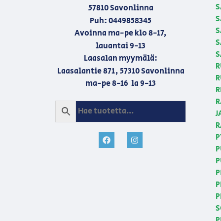
S
57810 Savonlinna
S
Puh: 0449858345
S
Avoinna ma-pe klo 8-17,
S
lauantai 9-13
S
Laasalan myymälä:
R
Laasalantie 871, 57310 Savonlinna
R
ma-pe 8-16 la 9-13
R
R
J
R
P
P
P
P
P
P
S
P