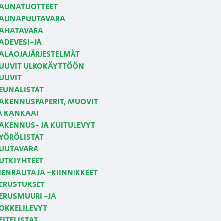
AUNATUOTTEET
AUNAPUUTAVARA
AHATAVARA
ADEVESI-JA
ALAOJAJÄRJESTELMÄT
UUVIT ULKOKÄYTTÖÖN
UUVIT
EUNALISTAT
AKENNUSPAPERIT, MUOVIT
A KANKAAT
AKENNUS- JA KUITULEVYT
YÖRÖLISTAT
UUTAVARA
UTKIYHTEET
IENRAUTA JA -KIINNIKKEET
ERUSTUKSET
ERUSMUURI -JA
OKKELILEVYT
EITELISTAT