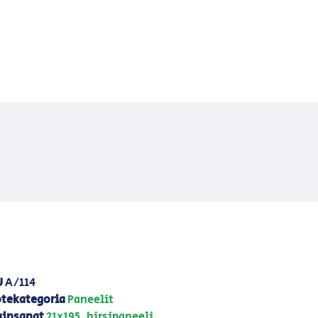
U
A/114
tekategoria
Paneelit
insanat
21x195
,
hirsipaneeli