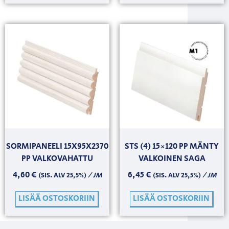
SORMIPANEELI 15X95X2370
STS (4) 15×120 PP MÄNTY
PP VALKOVAHATTU
VALKOINEN SAGA
4,60
€
6,45
€
/ JM
/ JM
(SIS. ALV 25,5%)
(SIS. ALV 25,5%)
LISÄÄ OSTOSKORIIN
LISÄÄ OSTOSKORIIN