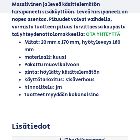
Massiivinen ja leveä käsittelemätön
hirsipaneeli sisäkäyttöön. Leveä hirsipaneeli on
nopea asentaa. Pituudet voivat vaihdella,
varmista tuotteen pituus tarvittaessa kaupasta
tai yhteydenottolomakkeella:
OTA YHTEYTTÄ
Mitat: 20 mm x 170 mm, hyötyleveys 160
mm
materiaali: kuusi
Pakattu muovikalvoon
pinta: höylätty käsittelemätön
käyttötarkoitus: sisäverhous
hinnoittelu: jm
tuotteet myydään kokonaisina
Lisätiedot
1,47 kg (kilogramma)