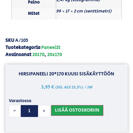
Paino
99 × 17 × 2 cm (senttimetri)
Mitat
SKU
A/105
Tuotekategoria
Paneelit
Avainsanat
20170
,
20x170
HIRSIPANEELI 20*170 KUUSI SISÄKÄYTTÖÖN
3,95
€
/ JM
(SIS. ALV 25,5%)
Varastossa
LISÄÄ OSTOSKORIIN
-
+