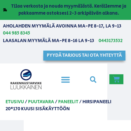
Tilaa verkosta ja nouda myymälästä. Keräilemme ja
pakkaamme ostoksesi 2-3 arkipäivän aikana.
AHOLAHDEN MYYMÄLÄ AVOINNA MA-PE 8-17, LA 9-13
044 985 8345
LAASALAN MYYMÄLÄ MA-PE 8-16 LA 9-13
0443173532
PYYDÄ TARJOUS TAI OTA YHTEYTTÄ
ETUSIVU
/
PUUTAVARA
/
PANEELIT
/ HIRSIPANEELI
20*170 KUUSI SISÄKÄYTTÖÖN