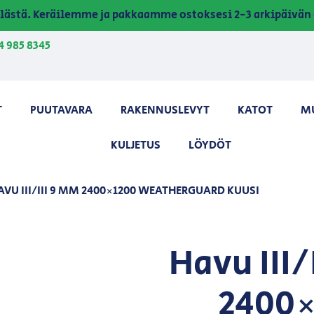
lästä. Keräilemme ja pakkaamme ostoksesi 2-3 arkipäivän 
4 985 8345
T
PUUTAVARA
RAKENNUSLEVYT
KATOT
M
KULJETUS
LÖYDÖT
AVU III/III 9 MM 2400×1200 WEATHERGUARD KUUSI
Havu III/
2400×