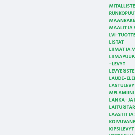
MITALLIST
RUNKOPUUT
MAANRAKE
MAALIT JA
LVI-TUOTT
LISTAT
LIIMAT JA 
LIIMAPUUPA
-LEVYT
LEVYERISTE
LAUDE-ELE
LASTULEVY
MELAMIINI
LANKA- JA
LAITURITAR
LAASTIT JA
KOIVUVANE
KIPSILEVYT