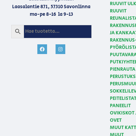
RUUVIT U
Laasalantie 871, 57310 Savonlinna
RUUVIT
ma-pe 8-16 la 9-13
REUNALIST
RAKENNUSP
JA KANKAA
RAKENNUS-
PYÖRÖLIST
PUUTAVAR
PUTKIYHTE
PIENRAUTA 
PERUSTUKS
PERUSMUUR
SOKKELILE
PEITELISTA
PANEELIT
OVIKISKOT 
OVET
MUUT KATT
MUUT