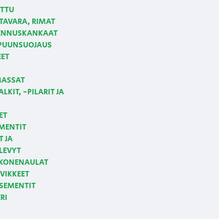
ETTU
AVARA, RIMAT
NNUSKANKAAT
 PUUNSUOJAUS
EET
MASSAT
LKIT, -PILARIT JA
ET
MENTIT
T JA
LEVYT
 KONENAULAT
VIKKEET
 SEMENTIT
RI