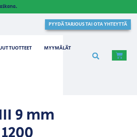
aikana.
PYYDÄ TARJOUS TAI OTA YHTEYTTÄ
UUT TUOTTEET
MYYMÄLÄT
III 9 mm
1200