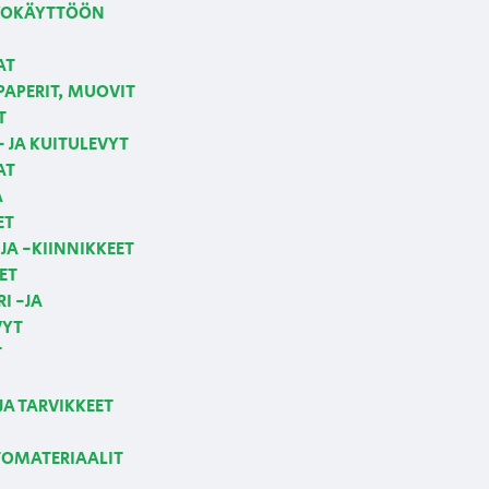
LKOKÄYTTÖÖN
AT
APERIT, MUOVIT
T
 JA KUITULEVYT
AT
A
ET
JA -KIINNIKKEET
ET
I -JA
VYT
T
JA TARVIKKEET
OMATERIAALIT