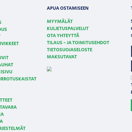
APUA OSTAMISEEN
MYYMÄLÄT
S
KULJETUSPALVELUT
OUS
OTA YHTEYTTÄ
T
TILAUS - JA TOIMITUSEHDOT
RVIKKEET
TIETOSUOJASELOSTE
MAKSUTAVAT
UVIT
NAUHAT
ISIVU
 IRROTUSKAISTAT
TTEET
TAVARA
RA
JA
RJESTELMÄT