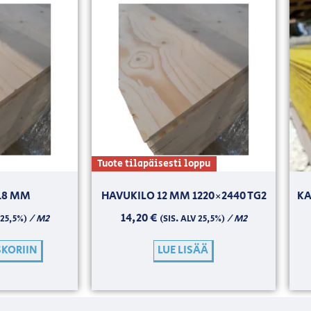
Tuote tilapäisesti loppu
18 MM
HAVUKILO 12 MM 1220×2440 TG2
KA
14,20
€
/ M2
/ M2
 25,5%)
(SIS. ALV 25,5%)
SKORIIN
LUE LISÄÄ