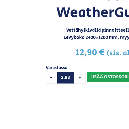
WeatherGu
Vettähylkivällä pinnoitteel
Levykoko 2400×1200 mm, myy
12,90
€
(sis. a
Varastossa
LISÄÄ OSTOSKORI
-
+