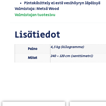
Pintakäsittely ei estä vesihöyryn läpäisyä
Valmistaja: Metsä Wood
Valmistajan tuotesivu
Lisätiedot
4,5 kg (kilogramma)
Paino
240 × 120 cm (senttimetri)
Mitat