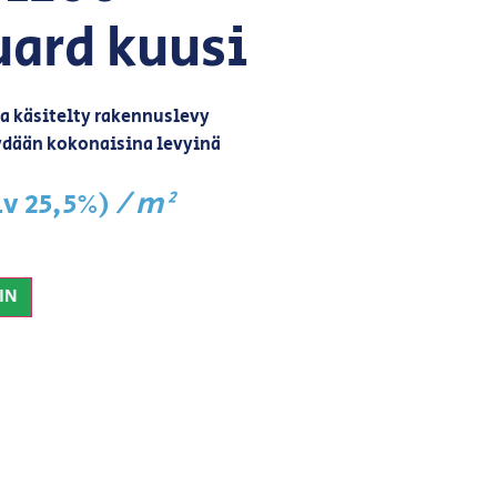
ard kuusi
la käsitelty rakennuslevy
dään kokonaisina levyinä
/ m²
lv 25,5%)
IN