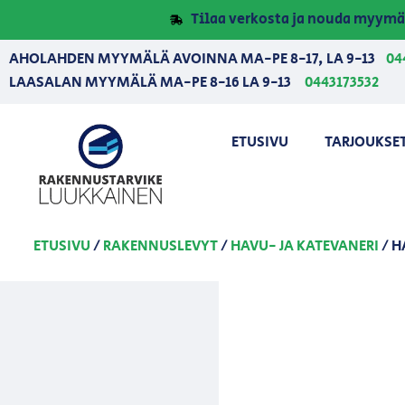
Tilaa verkosta ja nouda myymä
AHOLAHDEN MYYMÄLÄ AVOINNA MA-PE 8-17, LA 9-13
04
LAASALAN MYYMÄLÄ MA-PE 8-16 LA 9-13
0443173532
ETUSIVU
TARJOUKSE
ETUSIVU
/
RAKENNUSLEVYT
/
HAVU- JA KATEVANERI
/ H