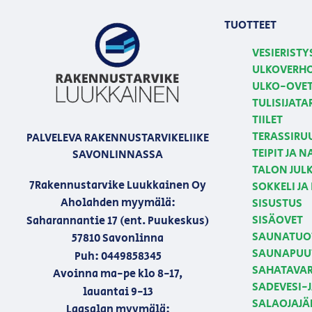
TUOTTEET
VESIERISTY
ULKOVERH
ULKO-OVE
TULISIJATA
TIILET
TERASSIRU
PALVELEVA RAKENNUSTARVIKELIIKE
TEIPIT JA 
SAVONLINNASSA
TALON JULK
7Rakennustarvike Luukkainen Oy
SOKKELI JA
Aholahden myymälä:
SISUSTUS
SISÄOVET
Saharannantie 17 (ent. Puukeskus)
SAUNATUO
57810 Savonlinna
SAUNAPUU
Puh: 0449858345
SAHATAVA
Avoinna ma-pe klo 8-17,
SADEVESI-
lauantai 9-13
SALAOJAJÄ
Laasalan myymälä: