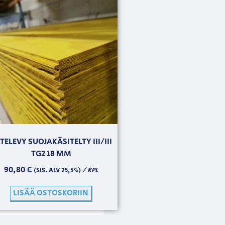
TELEVY SUOJAKÄSITELTY III/III
TG2 18 MM
90,80
€
/ KPL
(SIS. ALV 25,5%)
LISÄÄ OSTOSKORIIN