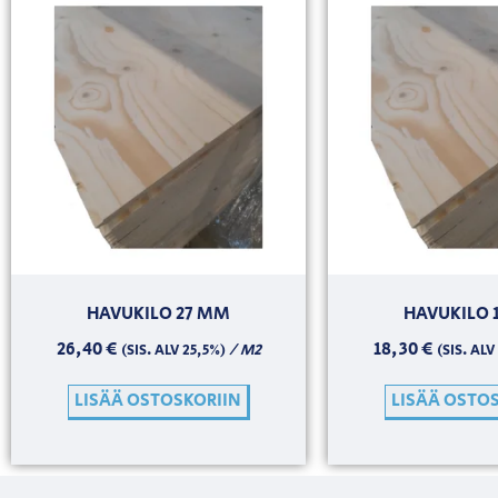
HAVUKILO 27 MM
HAVUKILO 
26,40
€
18,30
€
/ M2
(SIS. ALV 25,5%)
(SIS. ALV
LISÄÄ OSTOSKORIIN
LISÄÄ OSTO