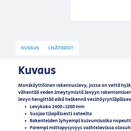
KUVAUS
LISÄTIEDOT
Kuvaus
Monikäyttöinen rakennuslevy, jossa on vettä hylki
vähentää veden imeytymistä levyyn rakentamisen 
levyn hengittää eikä heikennä vesihöyrynläpäisev
Levykoko 2400×1200 mm
Suojaa tilapäisesti sateelta
Rakenteiden lyhyempi kuivumisaika nopeutt
Parempi mittapysyvyys vaihtelevissa olosuh