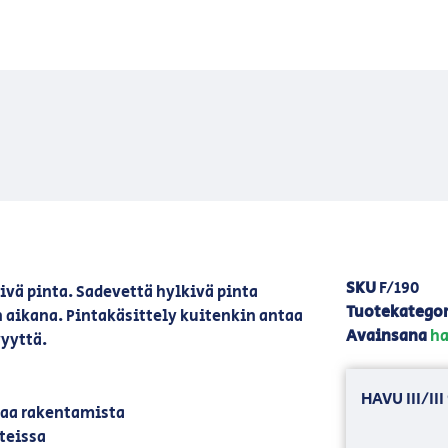
SKU
F/190
vä pinta. Sadevettä hylkivä pinta
Tuotekategor
aikana. Pintakäsittely kuitenkin antaa
Avainsana
ha
yyttä.
HAVU III/I
aa rakentamista
teissa