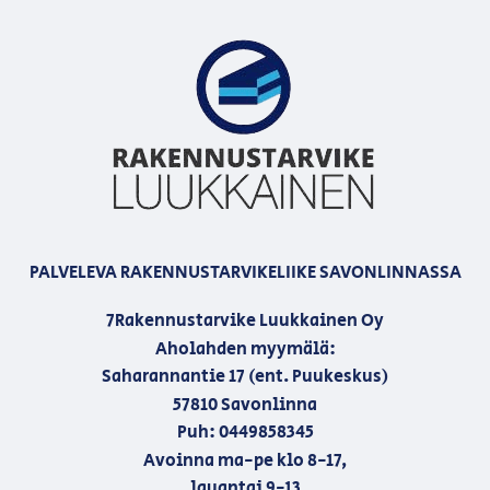
PALVELEVA RAKENNUSTARVIKELIIKE SAVONLINNASSA
7Rakennustarvike Luukkainen Oy
Aholahden myymälä:
Saharannantie 17 (ent. Puukeskus)
57810 Savonlinna
Puh: 0449858345
Avoinna ma-pe klo 8-17,
lauantai 9-13