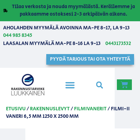
Tilaa verkosta ja nouda myymälästä. Keräilemme ja
pakkaamme ostoksesi 2-3 arkipäivän aikana.
AHOLAHDEN MYYMÄLÄ AVOINNA MA-PE 8-17, LA 9-13
044 985 8345
LAASALAN MYYMÄLÄ MA-PE 8-16 LA 9-13
0443173532
PYYDÄ TARJOUS TAI OTA YHTEYTTÄ
ETUSIVU
/
RAKENNUSLEVYT
/
FILMIVANERIT
/ FILMI-II
VANERI 6,5 MM 1250 X 2500 MM