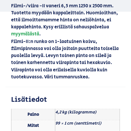
Filmi-/viira -II vaneri 6,5 mm 1250 x 2500 mm.
Tuotetta myydään kappaleittain. Huomioithan,
että ilmoittamamme hinta on neliöhinta, ei
kappalehinta. Kysy erillistä sahauspalvelua
myymälästä
.
Filmi-II:n runko on 1-laatuinen koivu,
filmipinnassa voi olla joitain puutteita toisella
puolella levyä. Levyn toinen pinta on sileä ja
toinen karhennettu viirapinta tai hexakuvio.
Viirapinta voi olla erilaisella kuviolla kuin
tuotekuvassa. Väri tummanruskea.
Lisätiedot
4,2 kg (kilogramma)
Paino
99 × 1 cm (senttimetri)
Mitat