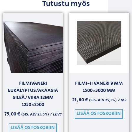
Tutustu myös
FILMIVANERI
FILMI-II VANERI 9 MM
EUKALYPTUS/AKAASIA
1500×3000 MM
SILEÄ/VIIRA 12MM
21,60
€
/ M2
(SIS. ALV 25,5%)
1250×2500
LISÄÄ OSTOSKORIIN
75,00
€
/ LEVY
(SIS. ALV 25,5%)
LISÄÄ OSTOSKORIIN