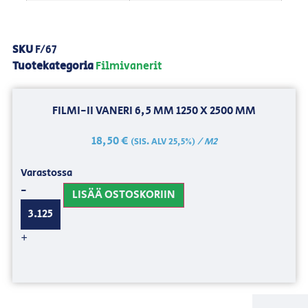
SKU
F/67
Tuotekategoria
Filmivanerit
FILMI-II VANERI 6,5 MM 1250 X 2500 MM
18,50
€
/ M2
(SIS. ALV 25,5%)
Varastossa
-
LISÄÄ OSTOSKORIIN
+