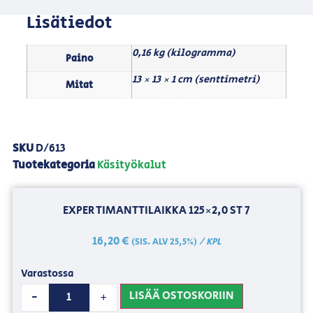
Lisätiedot
0,16 kg (kilogramma)
Paino
13 × 13 × 1 cm (senttimetri)
Mitat
SKU
D/613
Tuotekategoria
Käsityökalut
EXPER TIMANTTILAIKKA 125×2,0 ST 7
16,20
€
/ KPL
(SIS. ALV 25,5%)
Varastossa
LISÄÄ OSTOSKORIIN
-
+