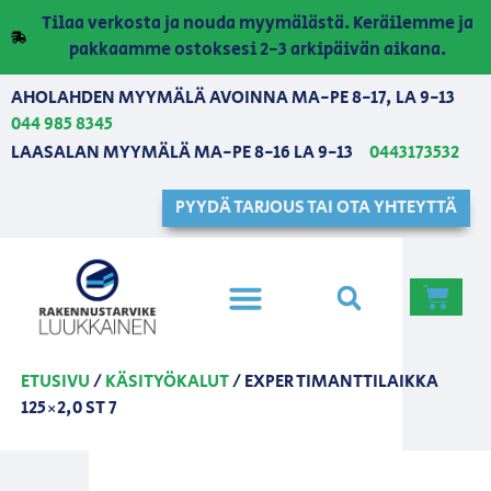
Tilaa verkosta ja nouda myymälästä. Keräilemme ja
pakkaamme ostoksesi 2-3 arkipäivän aikana.
AHOLAHDEN MYYMÄLÄ AVOINNA MA-PE 8-17, LA 9-13
044 985 8345
LAASALAN MYYMÄLÄ MA-PE 8-16 LA 9-13
0443173532
PYYDÄ TARJOUS TAI OTA YHTEYTTÄ
ETUSIVU
/
KÄSITYÖKALUT
/ EXPER TIMANTTILAIKKA
125×2,0 ST 7