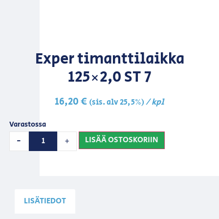
Exper timanttilaikka
125×2,0 ST 7
16,20
€
/ kpl
(sis. alv 25,5%)
Varastossa
LISÄÄ OSTOSKORIIN
-
+
LISÄTIEDOT