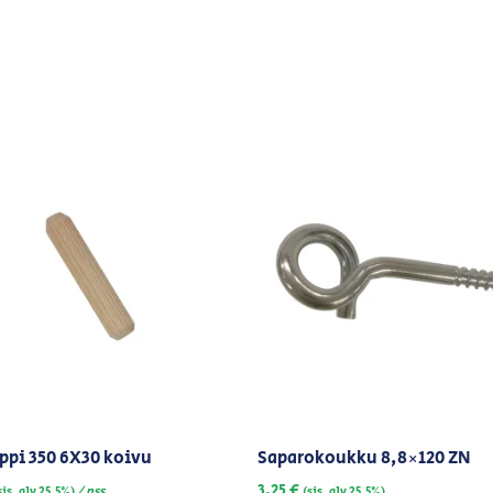
ppi 350 6X30 koivu
Saparokoukku 8,8×120 ZN
3,25
€
/ pss
sis. alv 25,5%)
(sis. alv 25,5%)