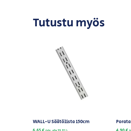
Tutustu myös
WALL-U Säätölista 150cm
Porata
6,65
€
4,90
€
(sis. alv 25,5%)
(