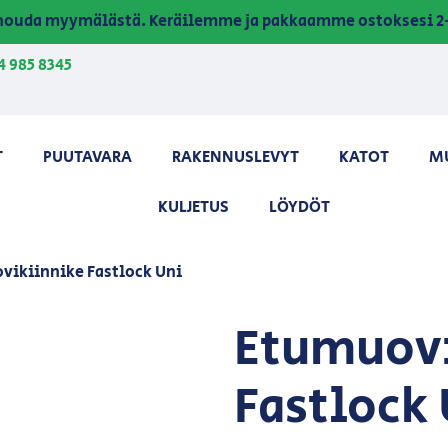
a nouda myymälästä. Keräilemme ja pakkaamme ostoksesi 2-
4 985 8345
T
PUUTAVARA
RAKENNUSLEVYT
KATOT
M
KULJETUS
LÖYDÖT
vikiinnike Fastlock Uni
Etumuov
Fastlock