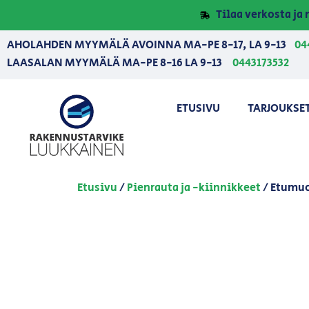
Tilaa verkosta j
AHOLAHDEN MYYMÄLÄ AVOINNA MA-PE 8-17, LA 9-13
04
LAASALAN MYYMÄLÄ MA-PE 8-16 LA 9-13
0443173532
ETUSIVU
TARJOUKSE
Etusivu
/
Pienrauta ja -kiinnikkeet
/ Etumuo