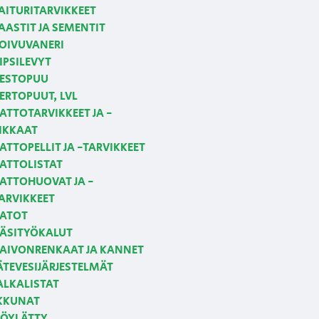
AITURITARVIKKEET
AASTIT JA SEMENTIT
OIVUVANERI
IPSILEVYT
ESTOPUU
ERTOPUUT, LVL
ATTOTARVIKKEET JA -
IKKAAT
ATTOPELLIT JA -TARVIKKEET
ATTOLISTAT
ATTOHUOVAT JA -
ARVIKKEET
ATOT
ÄSITYÖKALUT
AIVONRENKAAT JA KANNET
ÄTEVESIJÄRJESTELMÄT
ALKALISTAT
KKUNAT
ÖYLÄTTY