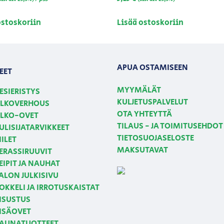
ostoskoriin
Lisää ostoskoriin
APUA OSTAMISEEN
EET
MYYMÄLÄT
ESIERISTYS
KULJETUSPALVELUT
LKOVERHOUS
OTA YHTEYTTÄ
LKO-OVET
TILAUS - JA TOIMITUSEHDOT
ULISIJATARVIKKEET
TIETOSUOJASELOSTE
IILET
MAKSUTAVAT
ERASSIRUUVIT
EIPIT JA NAUHAT
ALON JULKISIVU
OKKELI JA IRROTUSKAISTAT
ISUSTUS
ISÄOVET
AUNATUOTTEET