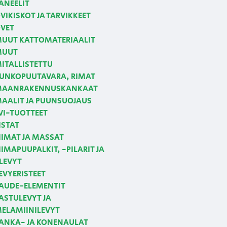
ANEELIT
VIKISKOT JA TARVIKKEET
VET
UUT KATTOMATERIAALIT
MUUT
ITALLISTETTU
UNKOPUUTAVARA, RIMAT
AANRAKENNUSKANKAAT
AALIT JA PUUNSUOJAUS
VI-TUOTTEET
ISTAT
IIMAT JA MASSAT
IIMAPUUPALKIT, -PILARIT JA
LEVYT
EVYERISTEET
AUDE-ELEMENTIT
ASTULEVYT JA
ELAMIINILEVYT
ANKA- JA KONENAULAT