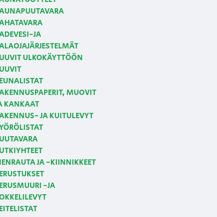
AUNAPUUTAVARA
AHATAVARA
ADEVESI-JA
ALAOJAJÄRJESTELMÄT
UUVIT ULKOKÄYTTÖÖN
UUVIT
EUNALISTAT
AKENNUSPAPERIT, MUOVIT
A KANKAAT
AKENNUS- JA KUITULEVYT
YÖRÖLISTAT
UUTAVARA
UTKIYHTEET
IENRAUTA JA -KIINNIKKEET
ERUSTUKSET
ERUSMUURI -JA
OKKELILEVYT
EITELISTAT