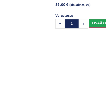
89,00
€
(sis. alv 25,5%)
Varastossa
LISÄÄ 
-
+