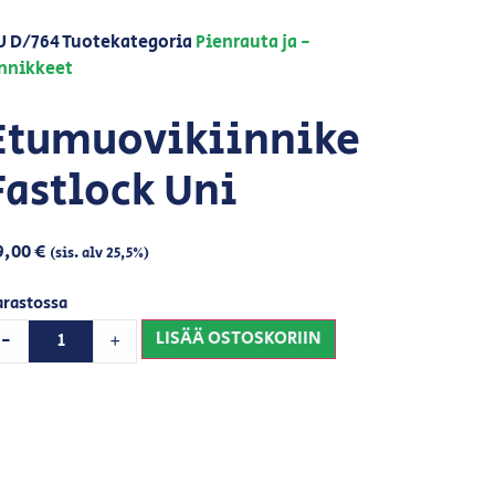
U
D/764
Tuotekategoria
Pienrauta ja -
innikkeet
Etumuovikiinnike
Fastlock Uni
9,00
€
(sis. alv 25,5%)
arastossa
LISÄÄ OSTOSKORIIN
-
+