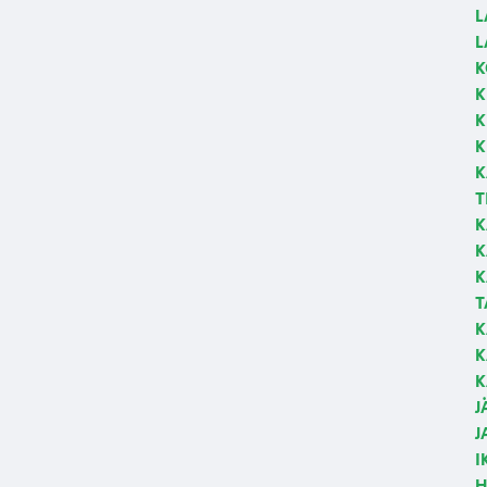
L
L
K
K
K
K
K
T
K
K
K
T
K
K
K
J
J
I
H