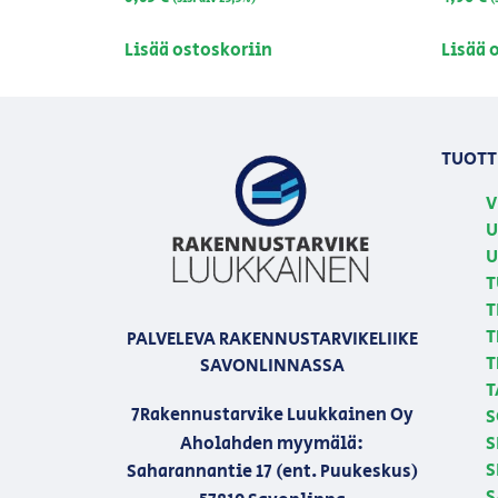
Lisää ostoskoriin
Lisää 
TUOTT
V
U
U
T
T
T
PALVELEVA RAKENNUSTARVIKELIIKE
T
SAVONLINNASSA
T
7Rakennustarvike Luukkainen Oy
S
Aholahden myymälä:
S
S
Saharannantie 17 (ent. Puukeskus)
S