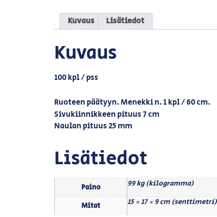
Kuvaus
Lisätiedot
Kuvaus
100 kpl / pss
Ruoteen päätyyn. Menekki n. 1 kpl / 60 cm.
Sivukiinnikkeen pituus 7 cm
Naulan pituus 25 mm
Lisätiedot
99 kg (kilogramma)
Paino
15 × 17 × 9 cm (senttimetri)
Mitat