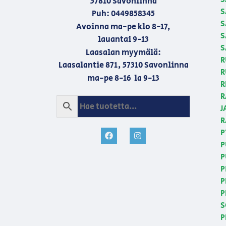
57810 Savonlinna
S
Puh: 0449858345
S
Avoinna ma-pe klo 8-17,
S
lauantai 9-13
S
Laasalan myymälä:
R
Laasalantie 871, 57310 Savonlinna
R
ma-pe 8-16 la 9-13
R
R
J
R
P
P
P
P
P
P
S
P