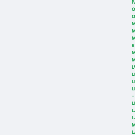
P
O
O
M
M
R
M
M
L
L
L
L
-
L
L
L
M
L