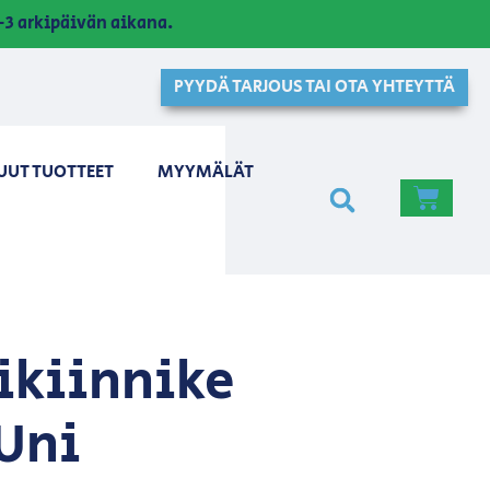
3 arkipäivän aikana.
PYYDÄ TARJOUS TAI OTA YHTEYTTÄ
UUT TUOTTEET
MYYMÄLÄT
ikiinnike
 Uni