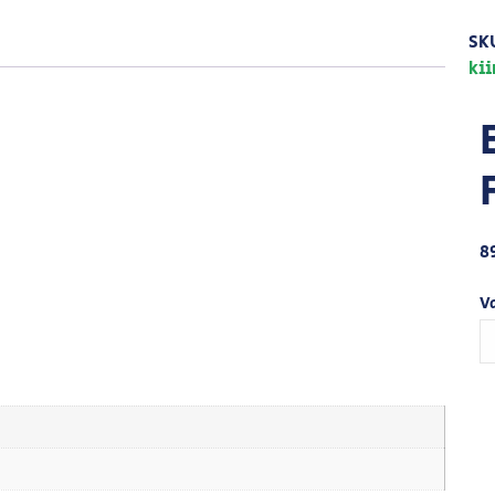
SK
ki
8
V