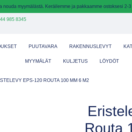
 ja nouda myymälästä. Keräilemme ja pakkaamme ostoksesi 2-3 
44 985 8345
OUKSET
PUUTAVARA
RAKENNUSLEVYT
KA
MYYMÄLÄT
KULJETUS
LÖYDÖT
ISTELEVY EPS-120 ROUTA 100 MM 6 M2
Eriste
Routa 