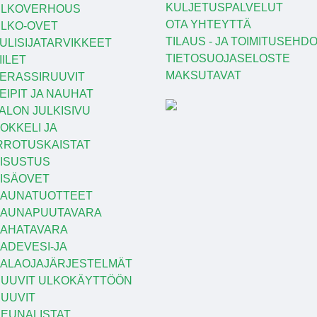
KULJETUSPALVELUT
ULKOVERHOUS
OTA YHTEYTTÄ
LKO-OVET
TILAUS - JA TOIMITUSEHD
ULISIJATARVIKKEET
TIETOSUOJASELOSTE
IILET
MAKSUTAVAT
ERASSIRUUVIT
EIPIT JA NAUHAT
ALON JULKISIVU
OKKELI JA
RROTUSKAISTAT
ISUSTUS
ISÄOVET
AUNATUOTTEET
SAUNAPUUTAVARA
AHATAVARA
ADEVESI-JA
ALAOJAJÄRJESTELMÄT
UUVIT ULKOKÄYTTÖÖN
UUVIT
EUNALISTAT