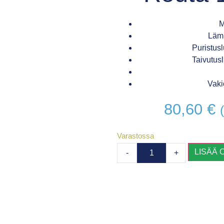
M
Läm
Puristus
Taivutus
Vaki
80,60
€
Varastossa
LISÄÄ 
-
+