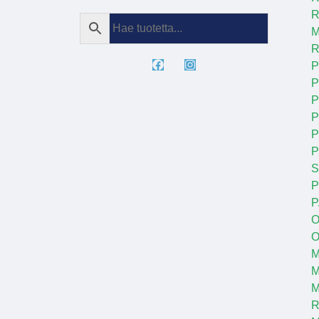
R
M
R
P
P
P
P
P
S
P
P
O
O
M
M
R