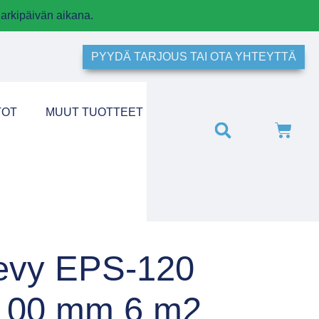
arkipäivän aikana.
PYYDÄ TARJOUS TAI OTA YHTEYTTÄ
TOT
MUUT TUOTTEET
levy EPS-120
100 mm 6 m2