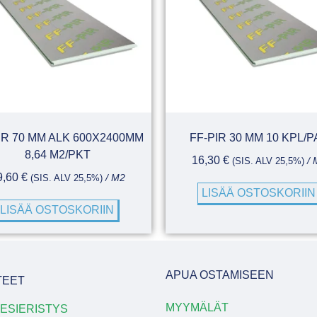
IR 70 MM ALK 600X2400MM
FF-PIR 30 MM 10 KPL/P
8,64 M2/PKT
16,30
€
(SIS. ALV 25,5%)
/ 
9,60
€
(SIS. ALV 25,5%)
/ M2
LISÄÄ OSTOSKORIIN
LISÄÄ OSTOSKORIIN
APUA OSTAMISEEN
TEET
MYYMÄLÄT
ESIERISTYS