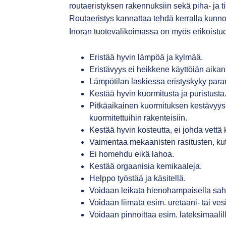
routaeristyksen rakennuksiin sekä piha- ja ti
Routaeristys kannattaa tehdä kerralla kunnolla,
Inoran tuotevalikoimassa on myös erikoistu
Eristää hyvin lämpöä ja kylmää.
Eristävyys ei heikkene käyttöiän aikan
Lämpötilan laskiessa eristyskyky para
Kestää hyvin kuormitusta ja puristusta
Pitkäaikainen kuormituksen kestävyys 
kuormitettuihin rakenteisiin.
Kestää hyvin kosteutta, ei johda vettä 
Vaimentaa mekaanisten rasitusten, kute
Ei homehdu eikä lahoa.
Kestää orgaanisia kemikaaleja.
Helppo työstää ja käsitellä.
Voidaan leikata hienohampaisella saha
Voidaan liimata esim. uretaani- tai vesi
Voidaan pinnoittaa esim. lateksimaalilla