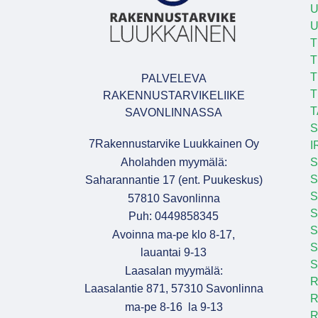
U
T
T
T
PALVELEVA
T
RAKENNUSTARVIKELIIKE
T
SAVONLINNASSA
S
7Rakennustarvike Luukkainen Oy
I
Aholahden myymälä:
S
S
Saharannantie 17 (ent. Puukeskus)
S
57810 Savonlinna
Puh: 0449858345
S
Avoinna ma-pe klo 8-17,
S
lauantai 9-13
S
Laasalan myymälä:
R
Laasalantie 871, 57310 Savonlinna
R
ma-pe 8-16 la 9-13
R