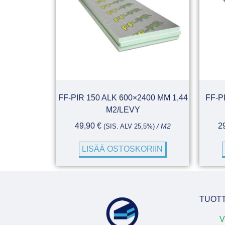
FF-PIR 150 ALK 600×2400 MM 1,44
FF-P
M2/LEVY
49,90
€
2
(SIS. ALV 25,5%)
/ M2
LISÄÄ OSTOSKORIIN
TUOT
V