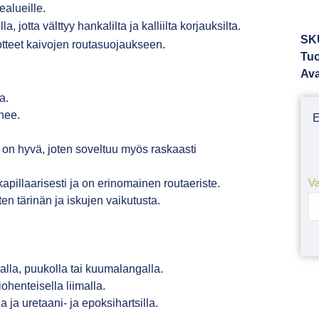
ealueille.
 jotta välttyy hankalilta ja kalliilta korjauksilta.
SK
otteet kaivojen routasuojaukseen.
Tuo
Ava
a.
nee.
.
on hyvä, joten soveltuu myös raskaasti
Va
kapillaarisesti ja on erinomainen routaeriste.
n tärinän ja iskujen vaikutusta.
lla, puukolla tai kuumalangalla.
ohenteisella liimalla.
 ja uretaani- ja epoksihartsilla.