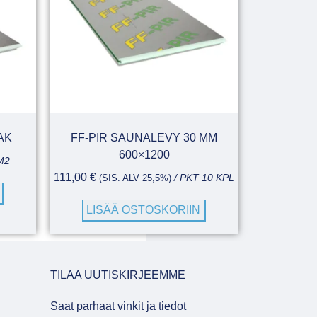
AK
FF-PIR SAUNALEVY 30 MM
600×1200
M2
111,00
€
(SIS. ALV 25,5%)
/ PKT 10 KPL
LISÄÄ OSTOSKORIIN
TILAA UUTISKIRJEEMME
Saat parhaat vinkit ja tiedot