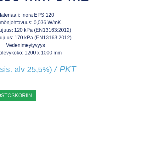
ateriaali: Inora EPS 120
mönjohtavuus: 0,036 W/mK
lujuus: 120 kPa (EN13163:2012)
lujuus: 170 kPa (EN13163:2012)
Vedenimeytyvyys
olevykoko: 1200 x 1000 mm
/ PKT
(sis. alv 25,5%)
OSTOSKORIIN