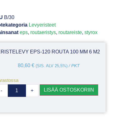
U
B/30
tekategoria
Levyeristeet
insanat
eps
,
routaeristys
,
routareiste
,
styrox
ERISTELEVY EPS-120 ROUTA 100 MM 6 M2
80,60
€
(SIS. ALV 25,5%)
/ PKT
rastossa
LISÄÄ OSTOSKORIIN
-
+