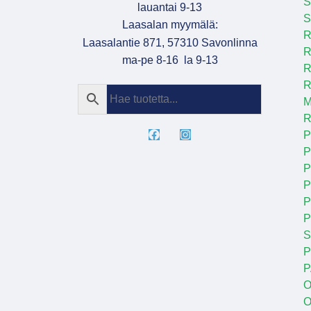
S
lauantai 9-13
S
Laasalan myymälä:
R
Laasalantie 871, 57310 Savonlinna
R
ma-pe 8-16 la 9-13
R
R
M
R
P
P
P
P
P
S
P
P
O
O