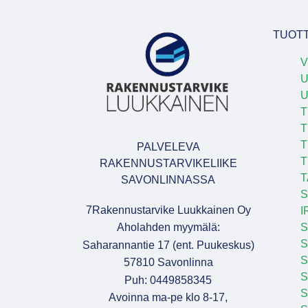
TUOT
V
U
T
T
T
PALVELEVA
T
RAKENNUSTARVIKELIIKE
T
SAVONLINNASSA
S
7Rakennustarvike Luukkainen Oy
I
Aholahden myymälä:
S
S
Saharannantie 17 (ent. Puukeskus)
S
57810 Savonlinna
Puh: 0449858345
S
Avoinna ma-pe klo 8-17,