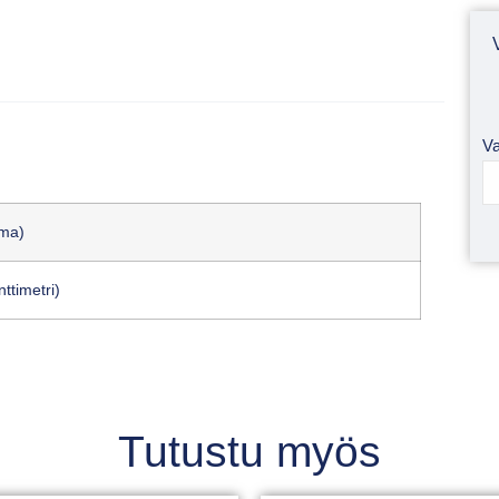
Va
mma)
ttimetri)
Tutustu myös