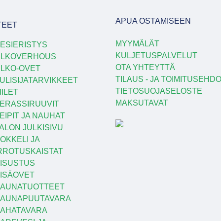
APUA OSTAMISEEN
TEET
MYYMÄLÄT
ESIERISTYS
KULJETUSPALVELUT
ULKOVERHOUS
OTA YHTEYTTÄ
LKO-OVET
TILAUS - JA TOIMITUSEHD
ULISIJATARVIKKEET
TIETOSUOJASELOSTE
IILET
MAKSUTAVAT
ERASSIRUUVIT
EIPIT JA NAUHAT
ALON JULKISIVU
OKKELI JA
RROTUSKAISTAT
ISUSTUS
ISÄOVET
AUNATUOTTEET
SAUNAPUUTAVARA
AHATAVARA