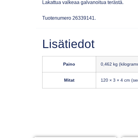
Lakattua valkeaa galvanoitua terästä.
Tuotenumero 26339141.
Lisätiedot
Paino
0,462 kg (kilogra
Mitat
120 × 3 × 4 cm (sen