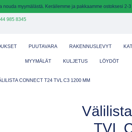
 ja nouda myymälästä. Keräilemme ja pakkaamme ostoksesi 2-3 
44 985 8345
OUKSET
PUUTAVARA
RAKENNUSLEVYT
KA
MYYMÄLÄT
KULJETUS
LÖYDÖT
ÄLILISTA CONNECT T24 TVL C3 1200 MM
Välilis
TVL 