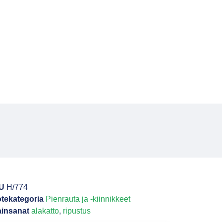
U
H/774
tekategoria
Pienrauta ja -kiinnikkeet
insanat
alakatto
,
ripustus