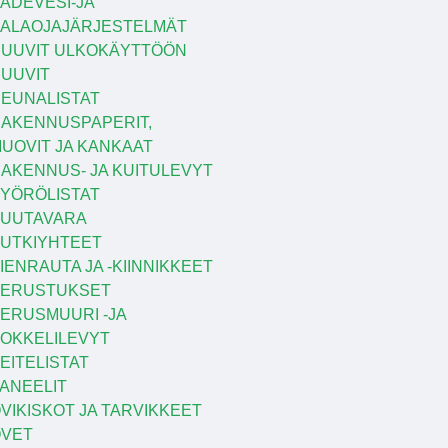
ADEVESI-JA
ALAOJAJÄRJESTELMÄT
UUVIT ULKOKÄYTTÖÖN
UUVIT
EUNALISTAT
AKENNUSPAPERIT,
UOVIT JA KANKAAT
AKENNUS- JA KUITULEVYT
YÖRÖLISTAT
UUTAVARA
UTKIYHTEET
IENRAUTA JA -KIINNIKKEET
PERUSTUKSET
ERUSMUURI -JA
OKKELILEVYT
EITELISTAT
ANEELIT
VIKISKOT JA TARVIKKEET
VET