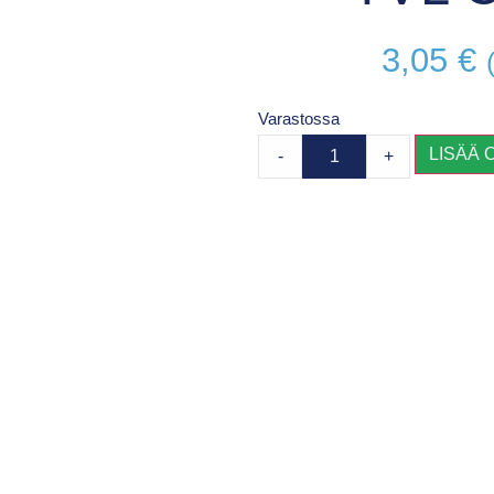
3,05
€
Varastossa
LISÄÄ 
-
+