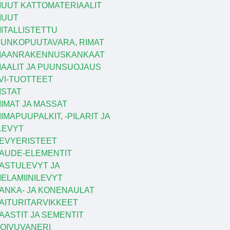
UUT KATTOMATERIAALIT
MUUT
ITALLISTETTU
UNKOPUUTAVARA, RIMAT
MAANRAKENNUSKANKAAT
AALIT JA PUUNSUOJAUS
VI-TUOTTEET
ISTAT
IIMAT JA MASSAT
IIMAPUUPALKIT, -PILARIT JA
LEVYT
EVYERISTEET
AUDE-ELEMENTIT
ASTULEVYT JA
ELAMIINILEVYT
ANKA- JA KONENAULAT
AITURITARVIKKEET
AASTIT JA SEMENTIT
OIVUVANERI