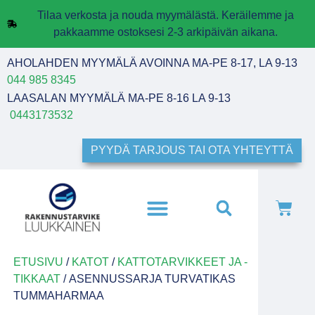
Tilaa verkosta ja nouda myymälästä. Keräilemme ja
pakkaamme ostoksesi 2-3 arkipäivän aikana.
AHOLAHDEN MYYMÄLÄ AVOINNA MA-PE 8-17, LA 9-13
044 985 8345
LAASALAN MYYMÄLÄ MA-PE 8-16 LA 9-13
0443173532
PYYDÄ TARJOUS TAI OTA YHTEYTTÄ
ETUSIVU
/
KATOT
/
KATTOTARVIKKEET JA -
TIKKAAT
/ ASENNUSSARJA TURVATIKAS
TUMMAHARMAA