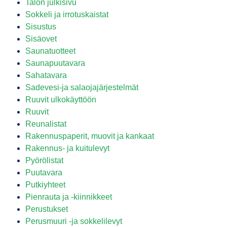
Talon julkisivu
Sokkeli ja irrotuskaistat
Sisustus
Sisäovet
Saunatuotteet
Saunapuutavara
Sahatavara
Sadevesi-ja salaojajärjestelmät
Ruuvit ulkokäyttöön
Ruuvit
Reunalistat
Rakennuspaperit, muovit ja kankaat
Rakennus- ja kuitulevyt
Pyörölistat
Puutavara
Putkiyhteet
Pienrauta ja -kiinnikkeet
Perustukset
Perusmuuri -ja sokkelilevyt