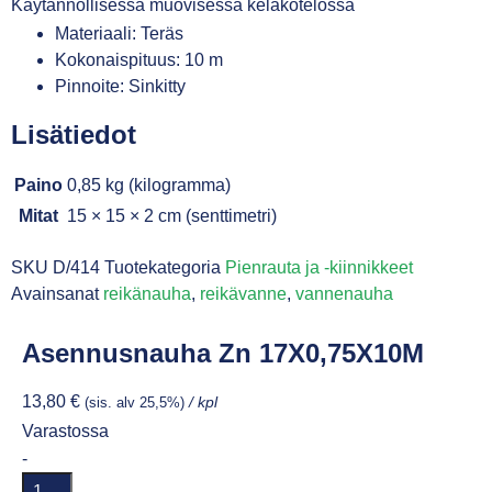
Käytännöllisessä muovisessa kelakotelossa
Materiaali: Teräs
Kokonaispituus: 10 m
Pinnoite: Sinkitty
Lisätiedot
Paino
0,85 kg (kilogramma)
Mitat
15 × 15 × 2 cm (senttimetri)
SKU
D/414
Tuotekategoria
Pienrauta ja -kiinnikkeet
Avainsanat
reikänauha
,
reikävanne
,
vannenauha
Asennusnauha Zn 17X0,75X10M
13,80
€
(sis. alv 25,5%)
/ kpl
Varastossa
-