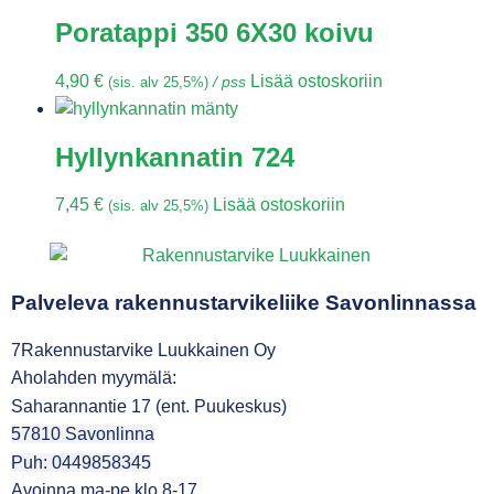
Poratappi 350 6X30 koivu
4,90
€
Lisää ostoskoriin
(sis. alv 25,5%)
/ pss
Hyllynkannatin 724
7,45
€
Lisää ostoskoriin
(sis. alv 25,5%)
Palveleva rakennustarvikeliike Savonlinnassa
7Rakennustarvike Luukkainen Oy
Aholahden myymälä:
Saharannantie 17 (ent. Puukeskus)
57810 Savonlinna
Puh: 0449858345
Avoinna ma-pe klo 8-17,