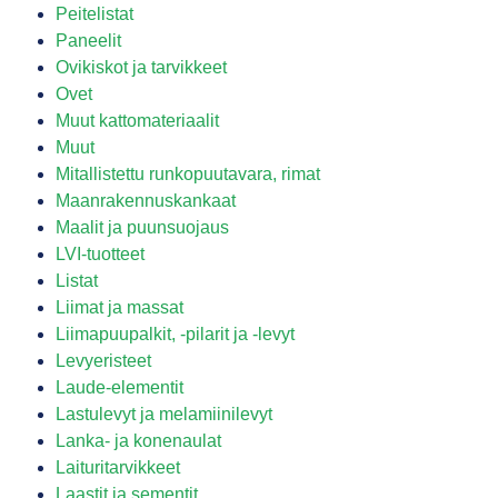
Peitelistat
Paneelit
Ovikiskot ja tarvikkeet
Ovet
Muut kattomateriaalit
Muut
Mitallistettu runkopuutavara, rimat
Maanrakennuskankaat
Maalit ja puunsuojaus
LVI-tuotteet
Listat
Liimat ja massat
Liimapuupalkit, -pilarit ja -levyt
Levyeristeet
Laude-elementit
Lastulevyt ja melamiinilevyt
Lanka- ja konenaulat
Laituritarvikkeet
Laastit ja sementit