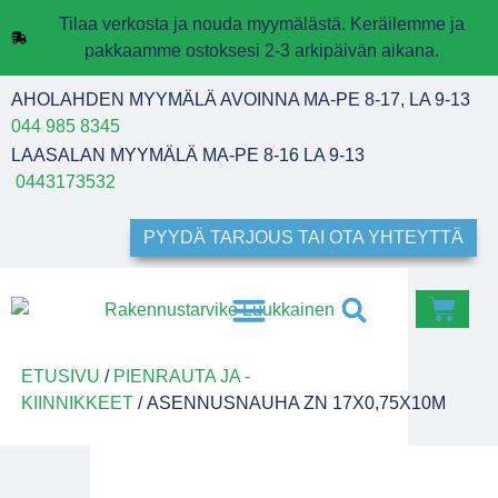
Tilaa verkosta ja nouda myymälästä. Keräilemme ja
pakkaamme ostoksesi 2-3 arkipäivän aikana.
AHOLAHDEN MYYMÄLÄ AVOINNA MA-PE 8-17, LA 9-13
044 985 8345
LAASALAN MYYMÄLÄ MA-PE 8-16 LA 9-13
0443173532
PYYDÄ TARJOUS TAI OTA YHTEYTTÄ
ETUSIVU
/
PIENRAUTA JA -
KIINNIKKEET
/ ASENNUSNAUHA ZN 17X0,75X10M