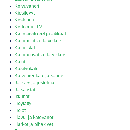
Koivuvaneri
Kipsilevyt
Kestopuu
Kertopuut, LVL
Kattotarvikkeet ja -tikkaat
Kattopellit ja -tarvikkeet
Kattolistat
Kattohuovat ja -tarvikkeet
Katot
Käsityökalut
Kaivonrenkaat ja kannet
Jätevesijärjestelmät
Jalkalistat
Ikkunat
Höylätty
Helat
Havu- ja katevaneri
Harkot ja pihakivet