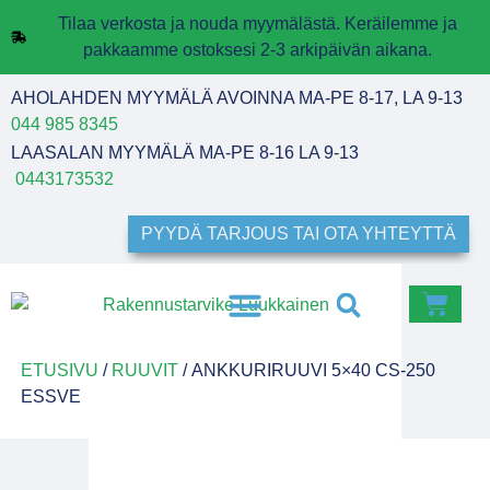
Tilaa verkosta ja nouda myymälästä. Keräilemme ja
pakkaamme ostoksesi 2-3 arkipäivän aikana.
AHOLAHDEN MYYMÄLÄ AVOINNA MA-PE 8-17, LA 9-13
044 985 8345
LAASALAN MYYMÄLÄ MA-PE 8-16 LA 9-13
0443173532
PYYDÄ TARJOUS TAI OTA YHTEYTTÄ
ETUSIVU
/
RUUVIT
/ ANKKURIRUUVI 5×40 CS-250
ESSVE