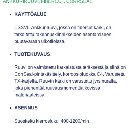
ANKKURIRUUVI, FIBERCUT, CORRSEAL
KÄYTTÖALUE
ESSVE Ankkuriruuvi, jossa on fibercut-kärki, on
tarkoitettu rakennuskiinnikkeiden asentamiseen
puutavaraan ulkotiloissa.
TUOTEKUVAUS
Ruuvi on valmistettu karkaistusta teräksestä ja siinä on
CorrSeal-pintakäsittely, korroosioluokka C4. Varustettu
TX-kärjellä. Ruuvin kärki on varustettu jyrsinuralla,
joka pienentää ruuvausmomenttia kovissa
materiaaleissa.
ASENNUS
Suositeltu kierrosluku: 400-1200/min