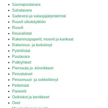
Saunapuutavara
Sahatavara
Sadevesi-ja salaojajärjestelmät
Ruuvit ulkokäyttöön
Ruuvit
Reunalistat
Rakennuspaperit, muovit ja kankaat
Rakennus- ja kuitulevyt
Pyörölistat
Puutavara
Putkiyhteet
Pienrauta ja -kiinnikkeet
Perustukset
Perusmuuri -ja sokkelilevyt
Peitelistat
Paneelit
Ovikiskot ja tarvikkeet
Ovet