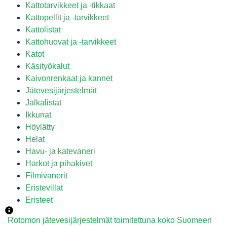
Kattotarvikkeet ja -tikkaat
Kattopellit ja -tarvikkeet
Kattolistat
Kattohuovat ja -tarvikkeet
Katot
Käsityökalut
Kaivonrenkaat ja kannet
Jätevesijärjestelmät
Jalkalistat
Ikkunat
Höylätty
Helat
Havu- ja katevaneri
Harkot ja pihakivet
Filmivanerit
Eristevillat
Eristeet
Rotomon jätevesijärjestelmät toimitettuna koko Suomeen