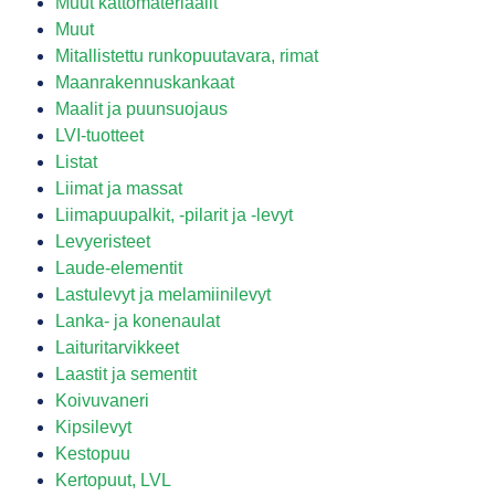
Muut kattomateriaalit
Muut
Mitallistettu runkopuutavara, rimat
Maanrakennuskankaat
Maalit ja puunsuojaus
LVI-tuotteet
Listat
Liimat ja massat
Liimapuupalkit, -pilarit ja -levyt
Levyeristeet
Laude-elementit
Lastulevyt ja melamiinilevyt
Lanka- ja konenaulat
Laituritarvikkeet
Laastit ja sementit
Koivuvaneri
Kipsilevyt
Kestopuu
Kertopuut, LVL