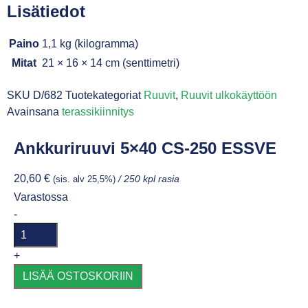
Lisätiedot
Paino
1,1 kg (kilogramma)
Mitat
21 × 16 × 14 cm (senttimetri)
SKU
D/682
Tuotekategoriat
Ruuvit
,
Ruuvit ulkokäyttöön
Avainsana
terassikiinnitys
Ankkuriruuvi 5×40 CS-250 ESSVE
20,60
€
(sis. alv 25,5%)
/ 250 kpl rasia
Varastossa
-
+
LISÄÄ OSTOSKORIIN