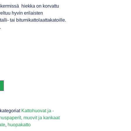
skermissä hiekka on korvattu
ltuu hyvin erilaisten
alli- tai bitumikattolaattakatoille.
.
N
kategoriat
Kattohuovat ja -
uspaperit, muovit ja kankaat
ate
,
huopakatto