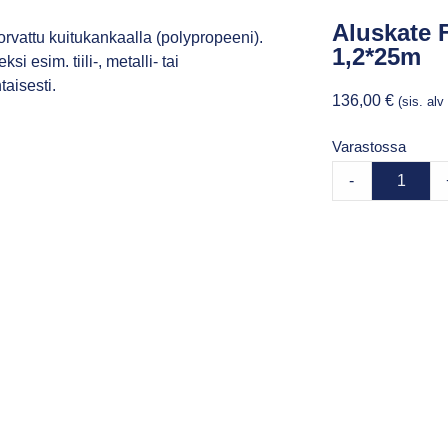
Aluskate 
rvattu kuitukankaalla (polypropeeni).
1,2*25m
 esim. tiili-, metalli- tai
taisesti.
136,00
€
(sis. al
Varastossa
-