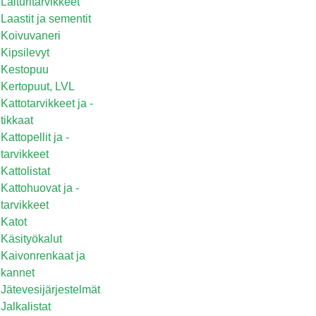
Laituritarvikkeet
Laastit ja sementit
Koivuvaneri
Kipsilevyt
Kestopuu
Kertopuut, LVL
Kattotarvikkeet ja -
tikkaat
Kattopellit ja -
tarvikkeet
Kattolistat
Kattohuovat ja -
tarvikkeet
Katot
Käsityökalut
Kaivonrenkaat ja
kannet
Jätevesijärjestelmät
Jalkalistat