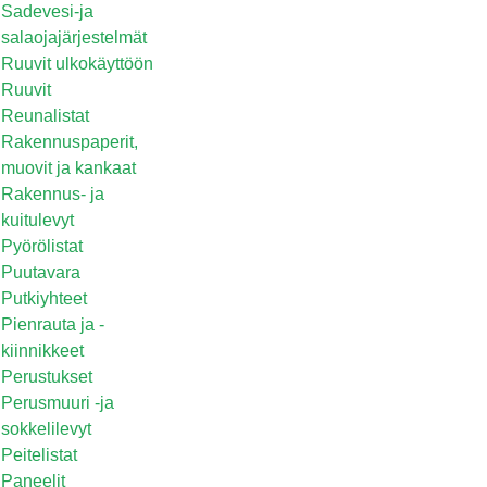
Sadevesi-ja
salaojajärjestelmät
Ruuvit ulkokäyttöön
Ruuvit
Reunalistat
Rakennuspaperit,
muovit ja kankaat
Rakennus- ja
kuitulevyt
Pyörölistat
Puutavara
Putkiyhteet
Pienrauta ja -
kiinnikkeet
Perustukset
Perusmuuri -ja
sokkelilevyt
Peitelistat
Paneelit