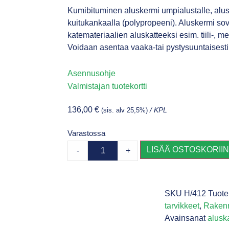
Kumibituminen aluskermi umpialustalle, alu
kuitukankaalla (polypropeeni). Aluskermi sove
katemateriaalien aluskatteeksi esim. tiili-, met
Voidaan asentaa vaaka-tai pystysuuntaisesti
Asennusohje
Valmistajan tuotekortti
136,00
€
(sis. alv 25,5%)
/ KPL
Varastossa
LISÄÄ OSTOSKORII
-
+
SKU
H/412
Tuote
tarvikkeet
,
Rakenn
Avainsanat
alusk