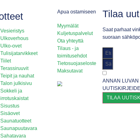
Tilaa uu
Apua ostamiseen
otteet
Myymälät
Saat parhaat vink
Vesieristys
Kuljetuspalvelut
suoraan sähköpos
Ulkoverhous
Ota yhteyttä
Ulko-ovet
Tilaus - ja
Tulisijatarvikkeet
toimitusehdot
Tiilet
Tietosuojaseloste
Terassiruuvit
Maksutavat
Teipit ja nauhat
ANNAN LUVAN 
Talon julkisivu
UUTISKIRJEID
Sokkeli ja
TILAA UUTIS
irrotuskaistat
Sisustus
Sisäovet
Saunatuotteet
Saunapuutavara
Sahatavara