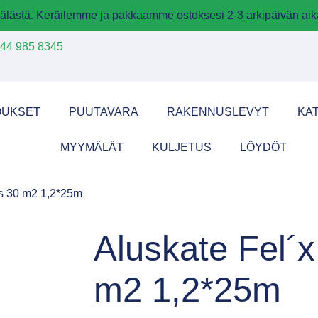
älästä. Keräilemme ja pakkaamme ostoksesi 2-3 arkipäivän aik
44 985 8345
OUKSET
PUUTAVARA
RAKENNUSLEVYT
KA
MYYMÄLÄT
KULJETUS
LÖYDÖT
us 30 m2 1,2*25m
Aluskate Fel´x
m2 1,2*25m