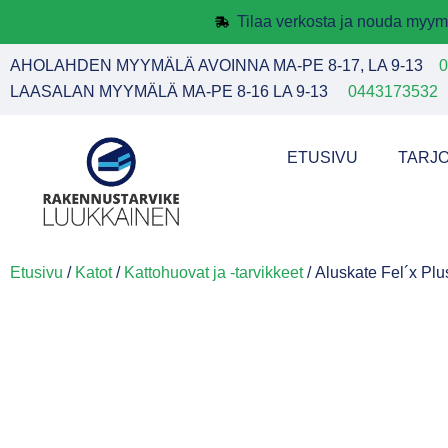
Tilaa verkosta ja nouda myym
AHOLAHDEN MYYMÄLÄ AVOINNA MA-PE 8-17, LA 9-13
0
LAASALAN MYYMÄLÄ MA-PE 8-16 LA 9-13
0443173532
ETUSIVU
TARJ
Etusivu
/
Katot
/
Kattohuovat ja -tarvikkeet
/ Aluskate Fel´x Pl