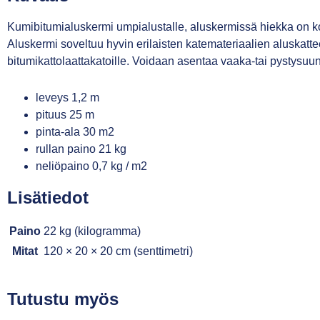
Kumibitumialuskermi umpialustalle, aluskermissä hiekka on ko
Aluskermi soveltuu hyvin erilaisten katemateriaalien aluskatteeksi
bitumikattolaattakatoille. Voidaan asentaa vaaka-tai pystysuun
leveys 1,2 m
pituus 25 m
pinta-ala 30 m2
rullan paino 21 kg
neliöpaino 0,7 kg / m2
Lisätiedot
Paino
22 kg (kilogramma)
Mitat
120 × 20 × 20 cm (senttimetri)
Tutustu myös