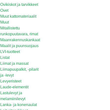
Ovikiskot ja tarvikkeet
Ovet
Muut kattomateriaalit
Muut
Mitallistettu
runkopuutavara, rimat
Maanrakennuskankaat
Maalit ja puunsuojaus
LVI-tuotteet
Listat
Liimat ja massat
Liimapuupalkit, -pilarit
ja -levyt
Levyeristeet
Laude-elementit
Lastulevyt ja
melamiinilevyt
Lanka- ja konenaulat