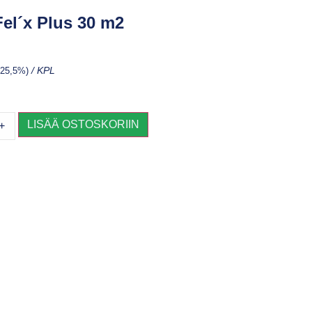
Fel´x Plus 30 m2
v 25,5%)
/ KPL
LISÄÄ OSTOSKORIIN
+